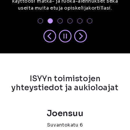
käyttöösi matka- ja ruoka-alennukset sekä
etu kirkkaana mielessä.
osallistua.
useita muita etuja opiskelijakortillasi.
ISYYn toimistojen
yhteystiedot ja aukioloajat
Joensuu
Suvantokatu 6