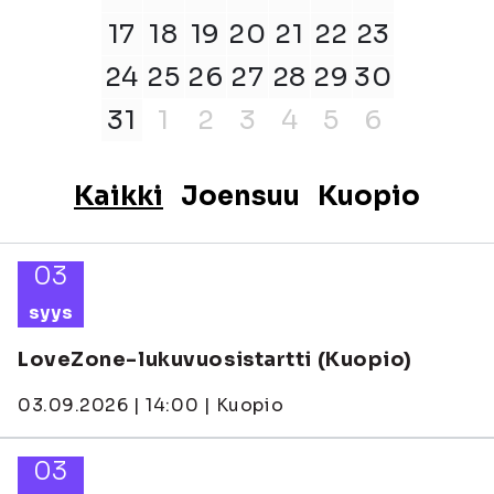
17
18
19
20
21
22
23
24
25
26
27
28
29
30
31
1
2
3
4
5
6
Kaikki
Joensuu
Kuopio
03
syys
LoveZone-lukuvuosistartti (Kuopio)
03.09.2026 | 14:00 | Kuopio
03