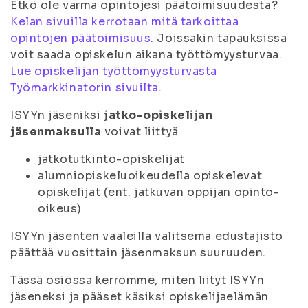
Etkö ole varma opintojesi päätoimisuudesta?
Kelan sivuilla kerrotaan mitä tarkoittaa
opintojen päätoimisuus.
Joissakin tapauksissa
voit saada opiskelun aikana työttömyysturvaa.
Lue opiskelijan työttömyysturvasta
Työmarkkinatorin sivuilta.
ISYYn jäseniksi
jatko-opiskelijan
jäsenmaksulla
voivat liittyä
jatkotutkinto-opiskelijat
alumniopiskeluoikeudella opiskelevat
opiskelijat (ent. jatkuvan oppijan opinto-
oikeus)
ISYYn jäsenten vaaleilla valitsema edustajisto
päättää vuosittain jäsenmaksun suuruuden.
Tässä osiossa kerromme, miten liityt ISYYn
jäseneksi ja pääset käsiksi opiskelijaelämän