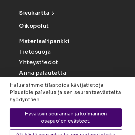
Sivukartta
Oikopolut
Materiaalipankki
Tietosuoja
Yhteystiedot
Anna palautetta
Haluaisimme tilastoida kävijätietoja
Plausible palvelua ja sen seurantaevästeitä
hyödyntäen.
Hyväksyn seurannan ja kolmannen
Joensuu
Suvantokatu 6, 80100 Joensuu |
osapuolen evästeet.
Kuopio
Yliopistonranta 15, PL 1627, 70211
Kuopio
Älä käytä seurantaa tai seurantaevästeitä.