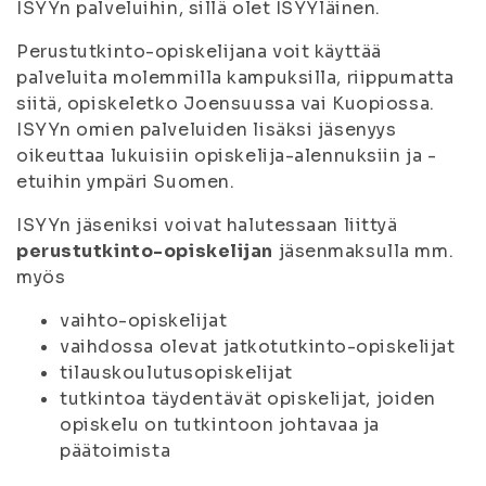
ISYYn palveluihin, sillä olet ISYYläinen.
Perustutkinto-opiskelijana voit käyttää
palveluita molemmilla kampuksilla, riippumatta
siitä, opiskeletko Joensuussa vai Kuopiossa.
ISYYn omien palveluiden lisäksi jäsenyys
oikeuttaa lukuisiin opiskelija-alennuksiin ja -
etuihin ympäri Suomen.
ISYYn jäseniksi voivat halutessaan liittyä
perustutkinto-opiskelijan
jäsenmaksulla mm.
myös
vaihto-opiskelijat
vaihdossa olevat jatkotutkinto-opiskelijat
tilauskoulutusopiskelijat
tutkintoa täydentävät opiskelijat, joiden
opiskelu on tutkintoon johtavaa ja
päätoimista