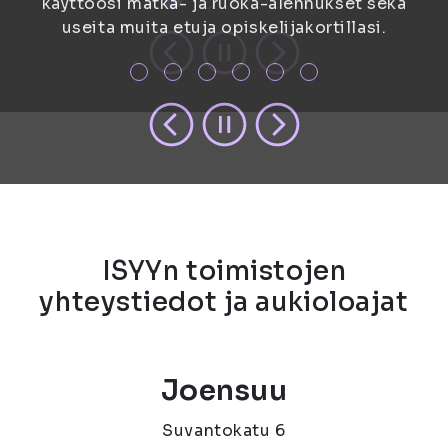
käyttöösi matka- ja ruoka-alennukset sekä
etu kirkkaana mielessä.
osallistua.
useita muita etuja opiskelijakortillasi.
ISYYn toimistojen
yhteystiedot ja aukioloajat
Joensuu
Suvantokatu 6