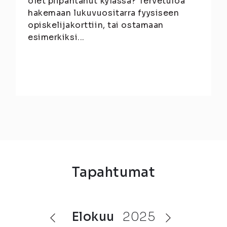
olet piipahtanut kylässä? Tervetuloa
hakemaan lukuvuositarra fyysiseen
opiskelijakorttiin, tai ostamaan
esimerkiksi...
Tapahtumat
elokuu
2025