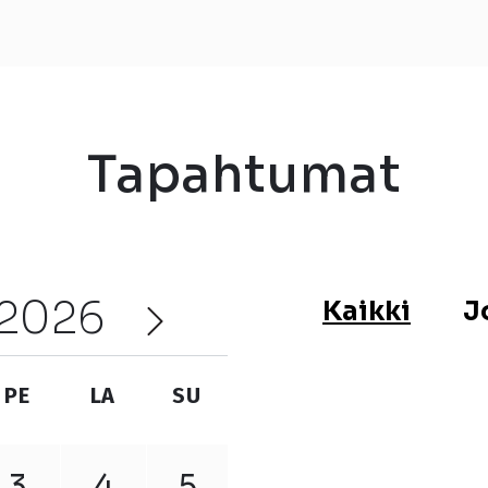
Tapahtumat
2026
Kaikki
J
PE
LA
SU
3
4
5