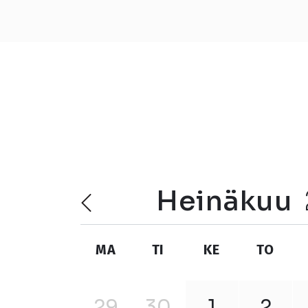
heinäkuu
MA
TI
KE
TO
29
30
1
2