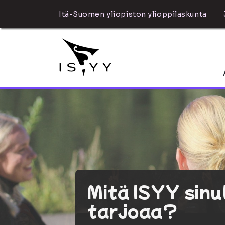
Itä-Suomen yliopiston ylioppilaskunta
Mitä ISYY sinu
tarjoaa?
Tapahtumia, yh
Edunvalvonta 