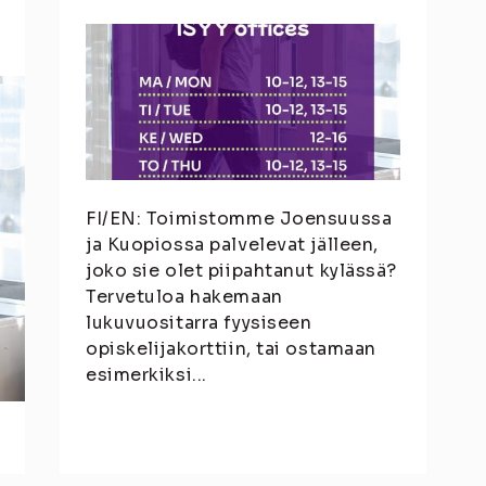
FI/EN: Toimistomme Joensuussa
ja Kuopiossa palvelevat jälleen,
joko sie olet piipahtanut kylässä?
Tervetuloa hakemaan
lukuvuositarra fyysiseen
opiskelijakorttiin, tai ostamaan
esimerkiksi...