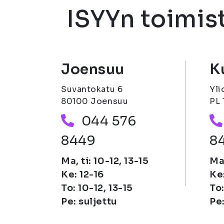
ISYYn toimist
Joensuu
K
Suvantokatu 6
Yli
80100 Joensuu
PL 
Puhelinnumero
044 576
8449
8
Ma, ti: 10-12, 13-15
Ma,
Ke: 12-16
Ke:
To: 10-12, 13-15
To:
Pe: suljettu
Pe: