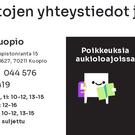
ojen yhteystiedot 
uopio
Poikkeuksia
opistonranta 15
aukioloajoiss
1627, 70211 Kuopio
Puhelinnumero
044 576
419
 ti: 10-12, 13-15
 12-16
 10-12, 13-15
 suljettu