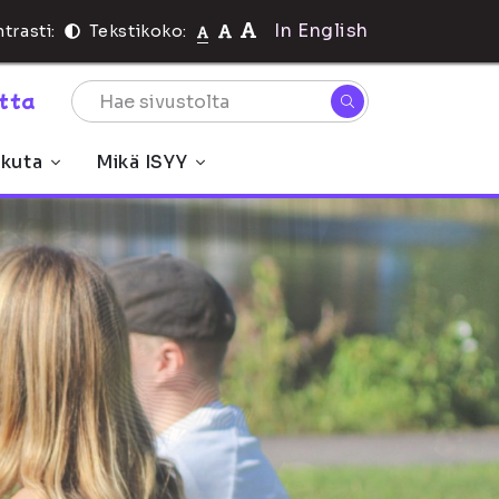
In English
trasti:
Tekstikoko:
rtta
ikuta
Mikä ISYY