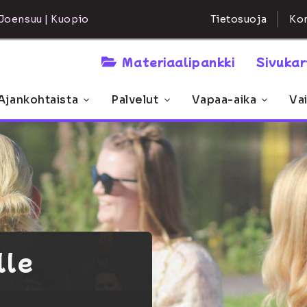
Kon
Joensuu | Kuopio
Tietosuoja
Materiaalipankki
Sivuka
Ajankohtaista
Palvelut
Vapaa-aika
Va
lle
teisö,
voi