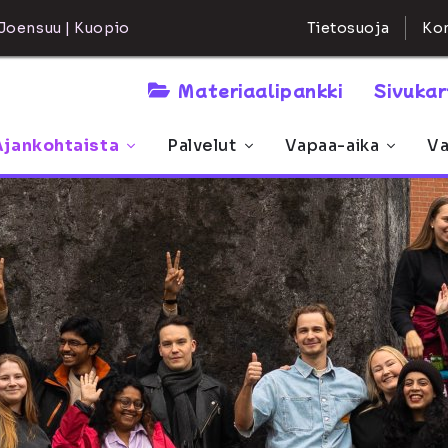
Kon
Joensuu | Kuopio
Tietosuoja
Materiaalipankki
Sivuka
Ajankohtaista
Palvelut
Vapaa-aika
Va