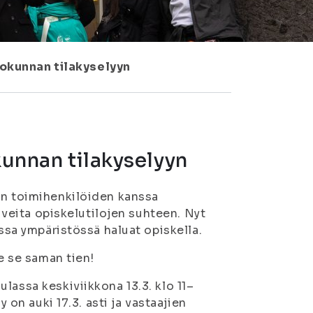
iokunnan tilakyselyyn
kunnan tilakyselyyn
:n toimihenkilöiden kanssa
oiveita opiskelutilojen suhteen. Nyt
essa ympäristössä haluat opiskella.
ee se saman tien!
lassa keskiviikkona 13.3. klo 11–
 on auki 17.3. asti ja vastaajien