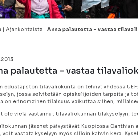
a
|
Ajankohtaista
|
Anna palautetta – vastaa tilaval
.2013
a palautetta – vastaa tilavalio
n edustajiston tilavaliokunta on tehnyt yhdessä UEF
yselyn, jossa selvitetään opiskelijoiden tarpeita ja t
la on erinomainen tilaisuus vaikuttaa siihen, millais
t ole vielä vastannut tilavaliokunnan tilakyselyyn, t
aliokunnan jäsenet päivystävät Kuopiossa Canthian au
, voit vastata kyselyyn myös silloin kahvin kera. Kysely