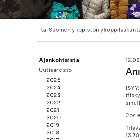
Itä-Suomen yliopiston ylioppilaskunt
Ajankohtaista
12.03
Ann
Uutisarkisto
2025
2024
ISYY:
2023
tilak
2022
sinul
2021
Jos e
2020
2019
Tilav
2018
13.30