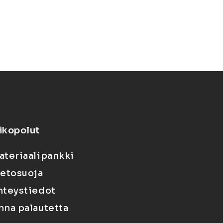
ikopolut
ateriaalipankki
ietosuoja
hteystiedot
nna palautetta