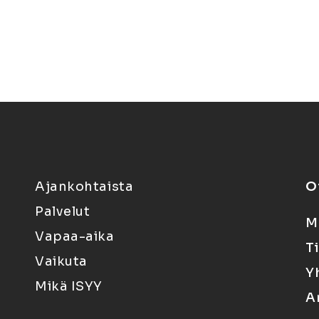
Ajankohtaista
O
Palvelut
M
Vapaa-aika
T
Vaikuta
Y
Mikä ISYY
A