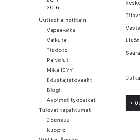
2017
keske
2016
Tilav
Uutiset aiheittain
Vast
Vapaa-aika
Vaikuta
Lisät
Tiedote
Saara
Palvelut
Mikä ISYY
Julka
Edustajistovaalit
Blogi
Avoimet työpaikat
U
Tulevat tapahtumat
Joensuu
Kuopio