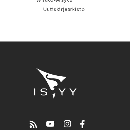
Wiikko-Ärsyke
Uutiskirjearkisto