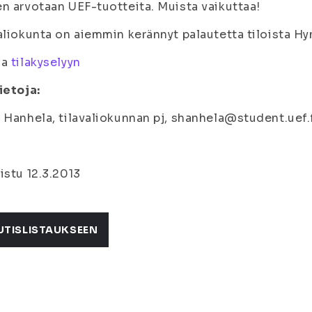
n arvotaan UEF-tuotteita. Muista vaikuttaa!
aliokunta on aiemmin kerännyt palautetta tiloista Hym
aa
tilakyselyyn
ietoja:
 Hanhela, tilavaliokunnan pj, shanhela@student.uef
istu 12.3.2013
UTISLISTAUKSEEN