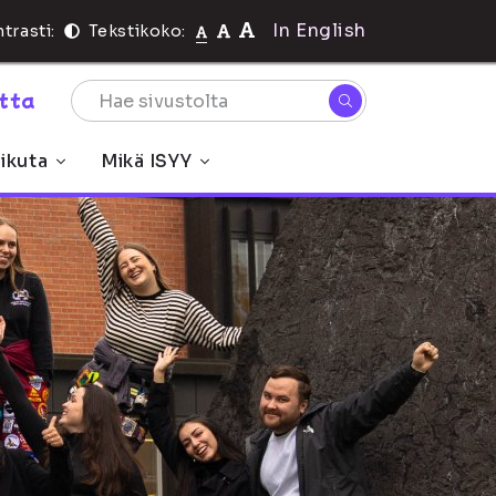
In English
trasti:
Tekstikoko:
rtta
ikuta
Mikä ISYY