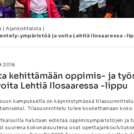
a
|
Ajankohtaista
|
ntely-ympäristöä ja voita Lehtiä Ilosaaressa -li
9.2016
ta kehittämään oppimis- ja ty
voita Lehtiä Ilosaaressa -lippu
suun kampuksella on käynnistymässä tilasuunnittel
ttamiseksi. Tilasuunnittelu tulee koskettamaan koko k
atkaisuilla halutaan edistää oppimisympäristöjen ja 
si suurena kokonaisuutena ovat opettajankoulutukses