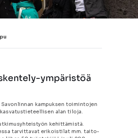
ppu
öskentely-ympäristöä
u Savonlinnan kampuksen toimintojen
asvatustieteellisen alan tiloja.
tutkimusyhteistyön kehittämistä.
sa tarvittavat erikoistilat mm. taito-