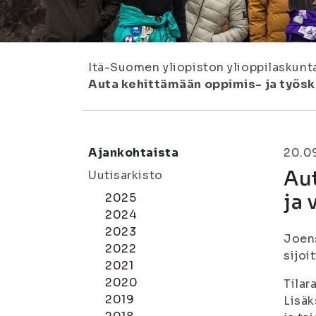
Itä-Suomen yliopiston ylioppilaskunt
Auta kehittämään oppimis- ja työske
Ajankohtaista
20.0
Au
Uutisarkisto
ja 
2025
2024
2023
Joen
2022
sijoi
2021
2020
Tilar
2019
Lisäk