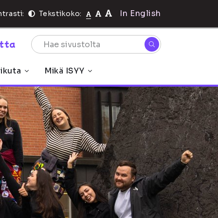
In English
trasti:
Tekstikoko:
rtta
ikuta
Mikä ISYY