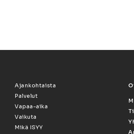
Ajankohtaista
O
Palvelut
M
Vapaa-aika
T
Vaikuta
Y
Mikä ISYY
A