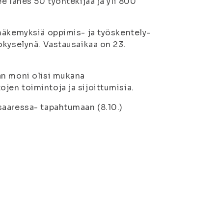
e lähes 50 työntekijää ja yli 800
näkemyksiä oppimis- ja työskentely-
okyselynä. Vastausaikaa on 23.
an moni olisi mukana
en toimintoja ja sijoittumisia.
saaressa- tapahtumaan (8.10.)