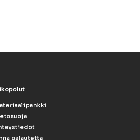
ikopolut
ateriaalipankki
ietosuoja
hteystiedot
nna palautetta