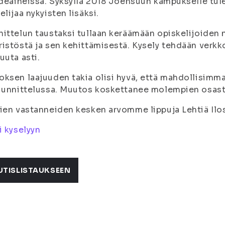
ideaineissa. Syksyllä 2018 Joensuun kampukselle tule
elijaa nykyisten lisäksi.
ittelun taustaksi tullaan keräämään opiskelijoiden 
istöstä ja sen kehittämisestä. Kysely tehdään verkk
uuta asti.
ksen laajuuden takia olisi hyvä, että mahdollisimm
uunnittelussa. Muutos koskettanee molempien osastoj
ien vastanneiden kesken arvomme lippuja Lehtiä Ilo
i kyselyyn
UTISLISTAUKSEEN