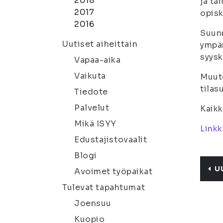
2018
ja ta
2017
opisk
2016
Suunn
Uutiset aiheittain
ympär
syysk
Vapaa-aika
Vaikuta
Muuto
tilas
Tiedote
Palvelut
Kaikk
Mikä ISYY
Linkk
Edustajistovaalit
Blogi
U
Avoimet työpaikat
Tulevat tapahtumat
Joensuu
Kuopio