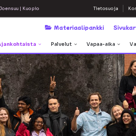
Kon
Joensuu | Kuopio
Tietosuoja
Materiaalipankki
Sivuka
Ajankohtaista
Palvelut
Vapaa-aika
Va