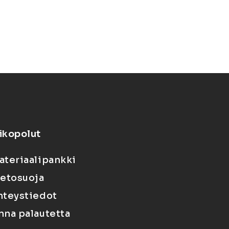
ikopolut
ateriaalipankki
ietosuoja
hteystiedot
nna palautetta