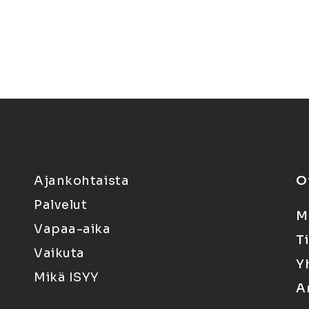
Ajankohtaista
O
Palvelut
M
Vapaa-aika
T
Vaikuta
Y
Mikä ISYY
A