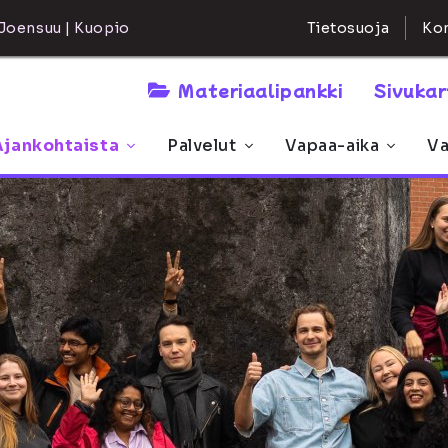
Kon
Joensuu | Kuopio
Tietosuoja
Materiaalipankki
Sivuka
Ajankohtaista
Palvelut
Vapaa-aika
Va