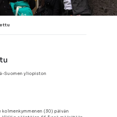
tettu
ttu
tä-Suomen yliopiston
le kolmenkymmenen (30) päivän