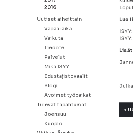
2017
kulue
2016
Lopul
Uutiset aiheittain
Lue l
Vapaa-aika
ISYY:
Vaikuta
ISYY:
Tiedote
Lisät
Palvelut
Janne
Mikä ISYY
Edustajistovaalit
Blogi
Julka
Avoimet työpaikat
Tulevat tapahtumat
U
Joensuu
Kuopio