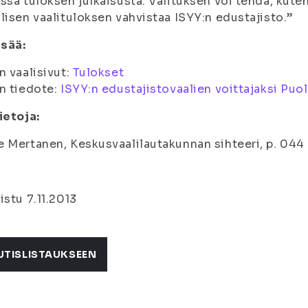
ssa tuloksen julkaisusta. Valituksen voi tehdä, kute
lisen vaalituloksen vahvistaa ISYY:n edustajisto.”
isää:
n vaalisivut:
Tulokset
n tiedote:
ISYY:n edustajistovaalien voittajaksi Pu
ietoja:
 Mertanen, Keskusvaalilautakunnan sihteeri, p. 044 
istu 7.11.2013
UTISLISTAUKSEEN