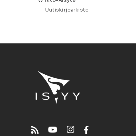
Wiikko-Ärsyke
Uutiskirjearkisto