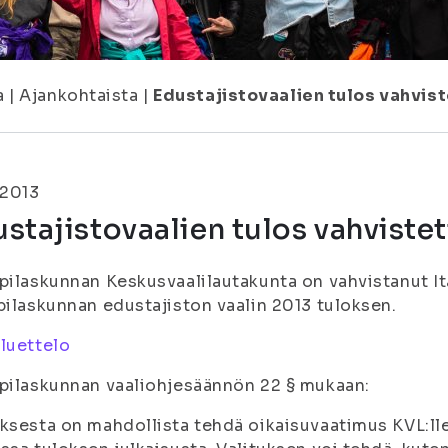
a
|
Ajankohtaista
|
Edustajistovaalien tulos vahvis
.2013
stajistovaalien tulos vahviste
pilaskunnan Keskusvaalilautakunta on vahvistanut I
pilaskunnan edustajiston vaalin 2013 tuloksen.
luettelo
pilaskunnan vaaliohjesäännön 22 § mukaan:
ksesta on mahdollista tehdä oikaisuvaatimus KVL:l