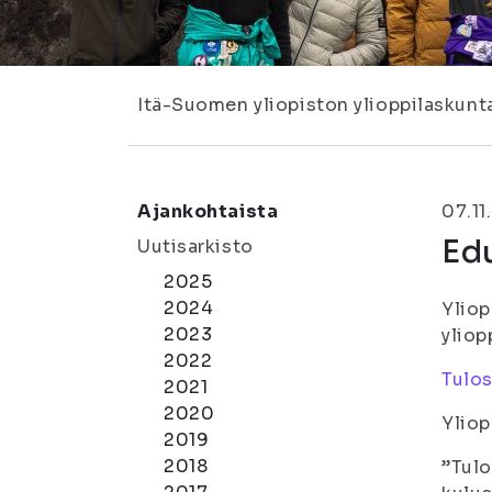
Itä-Suomen yliopiston ylioppilaskunt
Ajankohtaista
07.11
Edu
Uutisarkisto
2025
2024
Yliop
2023
yliop
2022
Tulos
2021
2020
Yliop
2019
2018
”Tulo