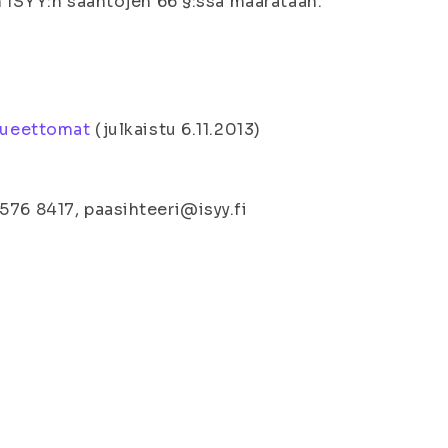
n ISYY:n sääntöjen 66 §:ssä määrätään.
olueettomat
(j
ulkaistu 6.11.2013
)
576 8417, paasihteeri@isyy.fi