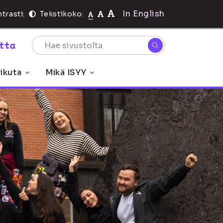
In English
trasti:
Tekstikoko:
rtta
ikuta
Mikä ISYY