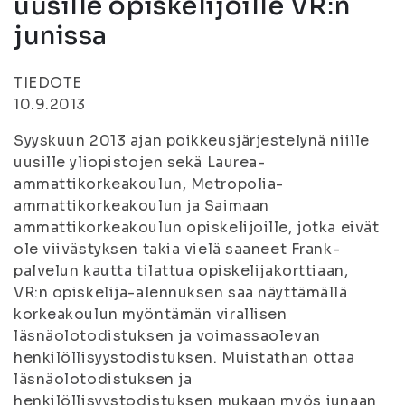
uusille opiskelijoille VR:n
junissa
TIEDOTE
10.9.2013
Syyskuun 2013 ajan poikkeusjärjestelynä niille
uusille yliopistojen sekä Laurea-
ammattikorkeakoulun, Metropolia-
ammattikorkeakoulun ja Saimaan
ammattikorkeakoulun opiskelijoille, jotka eivät
ole viivästyksen takia vielä saaneet Frank-
palvelun kautta tilattua opiskelijakorttiaan,
VR:n opiskelija-alennuksen saa näyttämällä
korkeakoulun myöntämän virallisen
läsnäolotodistuksen ja voimassaolevan
henkilöllisyystodistuksen. Muistathan ottaa
läsnäolotodistuksen ja
henkilöllisyystodistuksen mukaan myös junaan