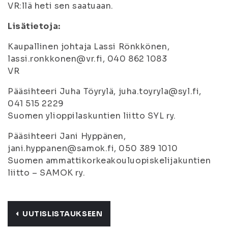
VR:llä heti sen saatuaan.
Lisätietoja:
Kaupallinen johtaja Lassi Rönkkönen,
lassi.ronkkonen@vr.fi, 040 862 1083
VR
Pääsihteeri Juha Töyrylä, juha.toyryla@syl.fi,
041 515 2229
Suomen ylioppilaskuntien liitto SYL ry.
Pääsihteeri Jani Hyppänen,
jani.hyppanen@samok.fi, 050 389 1010
Suomen ammattikorkeakouluopiskelijakuntien
liitto – SAMOK ry.
UUTISLISTAUKSEEN