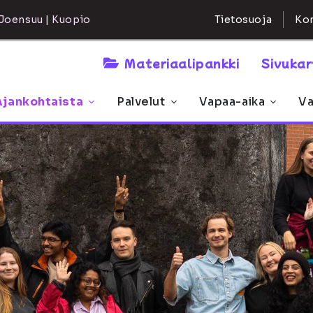
Kon
Joensuu | Kuopio
Tietosuoja
Materiaalipankki
Sivuka
Ajankohtaista
Palvelut
Vapaa-aika
Va