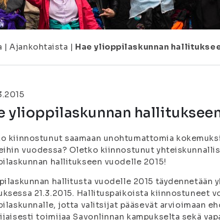
a
|
Ajankohtaista
|
Hae ylioppilaskunnan hallituksee
3.2015
 ylioppilaskunnan hallituksee
o kiinnostunut saamaan unohtumattomia kokemuksia
eihin vuodessa? Oletko kiinnostunut yhteiskunnalli
pilaskunnan hallitukseen vuodelle 2015!
pilaskunnan hallitusta vuodelle 2015 täydennetään y
ksessa 21.3.2015. Hallituspaikoista kiinnostuneet v
pilaskunnalle, jotta valitsijat pääsevät arvioimaan e
ijaisesti toimijaa Savonlinnan kampukselta sekä vap