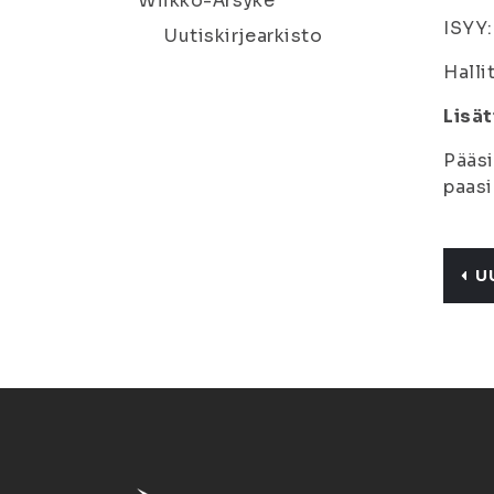
Wiikko-Ärsyke
ISYY:
Uutiskirjearkisto
Halli
Lisät
Pääsi
paasi
U