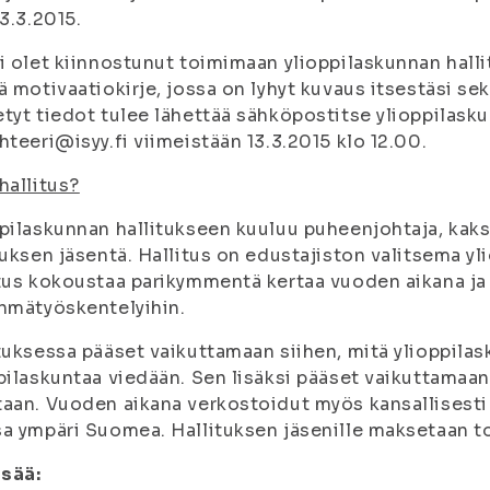
13.3.2015.
i olet kiinnostunut toimimaan ylioppilaskunnan halli
ä motivaatiokirje, jossa on lyhyt kuvaus itsestäsi s
tyt tiedot tulee lähettää sähköpostitse ylioppilask
hteeri@isyy.fi viimeistään 13.3.2015 klo 12.00.
hallitus?
pilaskunnan hallitukseen kuuluu puheenjohtaja, kaks
tuksen jäsentä. Hallitus on edustajiston valitsema y
tus kokoustaa parikymmentä kertaa vuoden aikana ja os
hmätyöskentelyihin.
tuksessa pääset vaikuttamaan siihen, mitä ylioppila
pilaskuntaa viedään. Sen lisäksi pääset vaikuttamaan 
aan. Vuoden aikana verkostoidut myös kansallisesti
a ympäri Suomea. Hallituksen jäsenille maksetaan to
isää: