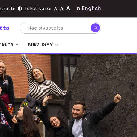
In English
trasti:
Tekstikoko:
rtta
ikuta
Mikä ISYY