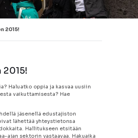
n 2015!
n 2015!
? Haluatko oppia ja kasvaa uusiin
sesta vaikuttamisesta? Hae
hdellä jäsenellä edustajiston
oivat lähettää yhteystietonsa
hdokkaita. Hallitukseen etsitään
aa-ajan sektorin vastaavaa. Hakuaika