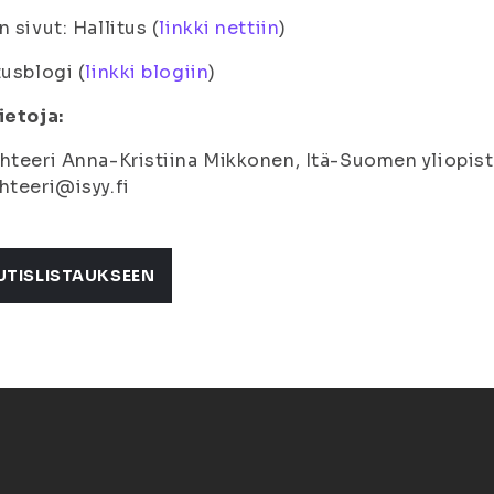
n sivut: Hallitus (
linkki nettiin
)
tusblogi (
linkki blogiin
)
ietoja:
hteeri Anna-Kristiina Mikkonen, Itä-Suomen yliopist
hteeri@isyy.fi
UTISLISTAUKSEEN