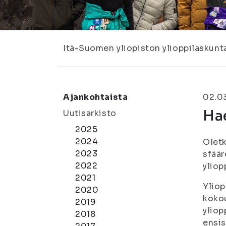
Itä-Suomen yliopiston ylioppilaskunt
Ajankohtaista
02.0
Hae
Uutisarkisto
2025
2024
Oletk
2023
sfäär
2022
yliop
2021
Yliop
2020
kokou
2019
yliop
2018
ensis