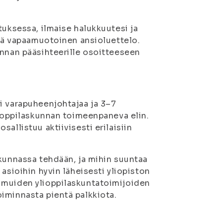
tuksessa, ilmaise halukkuutesi ja
ekä vapaamuotoinen ansioluettelo.
unnan pääsihteerille osoitteeseen
i varapuheenjohtajaa ja 3–7
lioppilaskunnan toimeenpaneva elin.
allistuu aktiivisesti erilaisiin
skunnassa tehdään, ja mihin suuntaa
asioihin hyvin läheisesti yliopiston
 muiden ylioppilaskuntatoimijoiden
iminnasta pientä palkkiota.