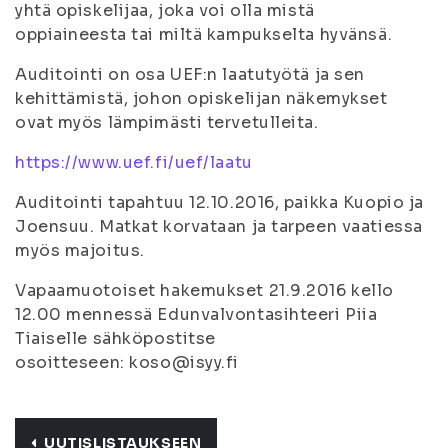
yhtä opiskelijaa, joka voi olla mistä
oppiaineesta tai miltä kampukselta hyvänsä.
Auditointi on osa UEF:n laatutyötä ja sen
kehittämistä, johon opiskelijan näkemykset
ovat myös lämpimästi tervetulleita.
https://www.uef.fi/uef/laatu
Auditointi tapahtuu 12.10.2016, paikka Kuopio ja
Joensuu. Matkat korvataan ja tarpeen vaatiessa
myös majoitus.
Vapaamuotoiset hakemukset 21.9.2016 kello
12.00 mennessä Edunvalvontasihteeri Piia
Tiaiselle sähköpostitse
osoitteseen: koso@isyy.fi
UUTISLISTAUKSEEN