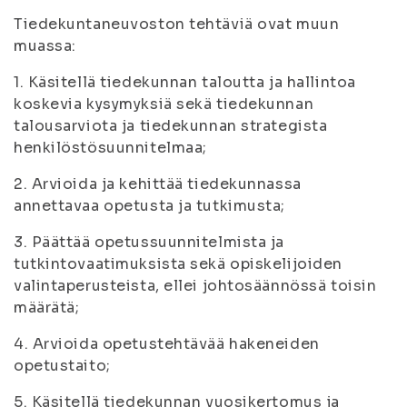
Tiedekuntaneuvoston tehtäviä ovat muun
muassa:
1. Käsitellä tiedekunnan taloutta ja hallintoa
koskevia kysymyksiä sekä tiedekunnan
talousarviota ja tiedekunnan strategista
henkilöstösuunnitelmaa;
2. Arvioida ja kehittää tiedekunnassa
annettavaa opetusta ja tutkimusta;
3. Päättää opetussuunnitelmista ja
tutkintovaatimuksista sekä opiskelijoiden
valintaperusteista, ellei johtosäännössä toisin
määrätä;
4. Arvioida opetustehtävää hakeneiden
opetustaito;
5. Käsitellä tiedekunnan vuosikertomus ja