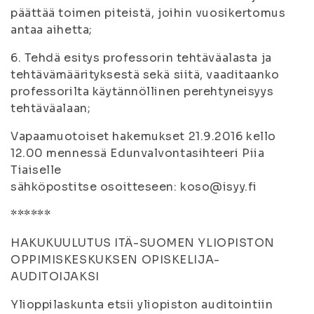
päättää toimen piteistä, joihin vuosikertomus
antaa aihetta;
6. Tehdä esitys professorin tehtäväalasta ja
tehtävämäärityksestä sekä siitä, vaaditaanko
professorilta käytännöllinen perehtyneisyys
tehtäväalaan;
Vapaamuotoiset hakemukset 21.9.2016 kello
12.00 mennessä Edunvalvontasihteeri Piia
Tiaiselle
sähköpostitse osoitteseen: koso@isyy.fi
******
HAKUKUULUTUS ITÄ-SUOMEN YLIOPISTON
OPPIMISKESKUKSEN OPISKELIJA-
AUDITOIJAKSI
Ylioppilaskunta etsii yliopiston auditointiin