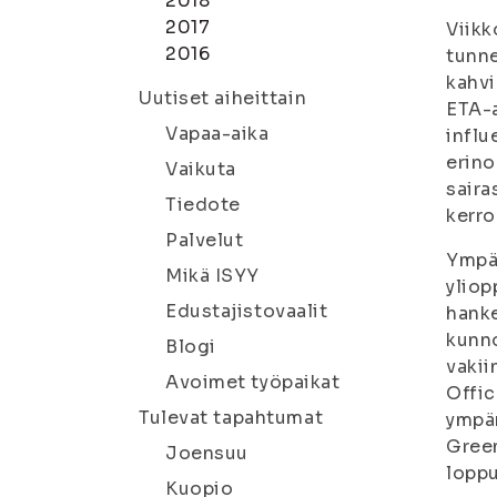
2018
2017
Viikk
2016
tunne
kahvi
Uutiset aiheittain
ETA-a
Vapaa-aika
influ
erino
Vaikuta
saira
Tiedote
kerro
Palvelut
Ympär
Mikä ISYY
yliop
Edustajistovaalit
hanke
kunno
Blogi
vakii
Avoimet työpaikat
Offic
Tulevat tapahtumat
ympär
Green
Joensuu
loppu
Kuopio