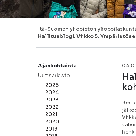
Itä-Suomen yliopiston ylioppilaskunt
Hallitusblogi: Viikko 5: Ympäristö
Ajankohtaista
04.0
Hal
Uutisarkisto
ko
2025
2024
2023
Rento
2022
jälke
2021
Viikk
2020
valmi
2019
henki