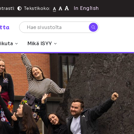
In English
trasti:
Tekstikoko:
rtta
ikuta
Mikä ISYY