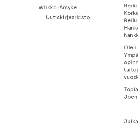
Reilu
Wiikko-Ärsyke
Korke
Uutiskirjearkisto
Reilu
Hanke
hankk
Olen 
Ympär
opinn
taito
vuode
Topi
Joen
Julka