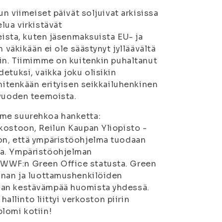
un viimeiset päivät soljuivat arkisissa
lua virkistävät
eista, kuten jäsenmaksuista EU-­ ja
 väkikään ei ole säästynyt jylläävältä
iin. Tiimimme on kuitenkin puhaltanut
etuksi, vaikka joku olisikin
 mitenkään erityisen seikkailuhenkinen
 vuoden teemoista.
lme suurehkoa hanketta:
rkostoon, Reilun Kaupan Yliopisto ­
on, että ympäristöohjelma tuodaan
la. Ympäristöohjelman
WWF:n Green Office ­statusta. Green
unnan ja luottamushenkilöiden
aan kestävämpää huomista yhdessä.
hallinto liittyi verkoston piirin
lomi kotiin!