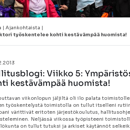
a
|
Ajankohtaista
|
sektori työskentelee kohti kestävämpää huomista!
2.2013
litusblogi: Viikko 5: Ympärist
hti kestävämpää huomista!
uttavan viikonlopun jäljiltä oli ilo palata toimisto
en työskentelystä toimistolla on tullut itselleni ru
oani värittivät eritoten järjestökoulutus, hallitusohj
steleminen. Neljässä viikossa työpisteeni toimistoll
lökunta on tullut tutuksi ja arkiset käytännöt selkeik