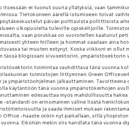
o itsessään ei tuonut suuria yllätyksiä, vaan tammiku
lmissa. Tietokoneen äärellä istumiseen toivat vaihte
pöytäkeskustelut päivän polttavista poliittisista aih
lueen ulkopuolelta tuleville opiskelijoille. Toimiston
enssalta, vaan porukkaa on vuorotellen kaatunut pet
maisesti yhteen hiilleen ja hommat saadaan aina hoid
stuvassa tai muuten estynyt. Koska viikkoni ei ollut
n tässä blogissani sivusektorini, ympäristösektorin
istösektorin toimintaa vauhdittava tänä vuonna ko
pilaskunnan toimistojen liittyminen Green Office­ve
 ja ympäristöohjelman jalkauttaminen. Tavoitteena 
lla käytäntöön tänä vuonna ympäristö­kerhojen avul
nnuttaminen edesauttaa myös mahdollisuutta hakea 
e ­-standardi on erinomainen väline lisätä henkilök
istötietoisuutta ja saada ihmiset mukaan rakentam
 Office -­haaste onkin nyt paikallaan, sillä yliopiston 
vuonna. Eiköhän mekin siis handlata tänä vuonna dip