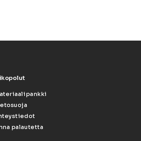
ikopolut
ateriaalipankki
ietosuoja
hteystiedot
nna palautetta