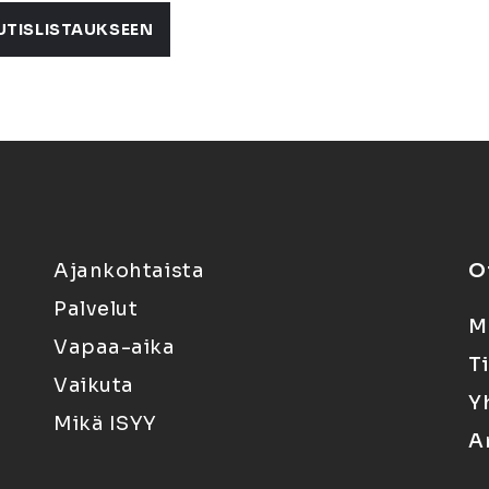
UTISLISTAUKSEEN
Ajankohtaista
O
Palvelut
M
Vapaa-aika
T
Vaikuta
Y
Mikä ISYY
A