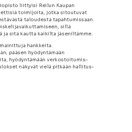
iopisto liittyisi Reilun Kaupan
ttisiä toimijoita, jotka sitoutuvat
kestävästä taloudesta tapahtumissaan.
skelijavaikuttamiseen, sillä
 ja sitä kautta kaikilta jäseniltämme.
 mainittuja hankkeita.
ähän; pääsen hyödyntämään
oita, hyödyntämään verkostoitumis­
lokset näkyvät vielä pitkään hallitus­