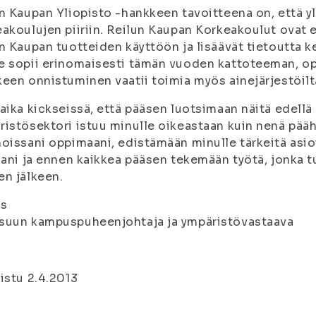
n Kaupan Yliopisto ­-hankkeen tavoitteena on, että yl
akoulujen piiriin. Reilun Kaupan Korkeakoulut ovat ee
n Kaupan tuotteiden käyttöön ja lisäävät tietoutta 
 sopii erinomaisesti tämän vuoden katto­teeman, opi
een onnistuminen vaatii toimia myös ainejärjestöiltä
aika kickseissä, että pääsen luotsimaan näitä edellä
istösektori istuu minulle oikeastaan kuin nenä pä
oissani oppimaani, edistämään minulle tärkeitä asi
jani ja ennen kaikkea pääsen tekemään työtä, jonka tu
n jälkeen.
as
suun kampuspuheenjohtaja ja ympäristövastaava
istu 2.4.2013