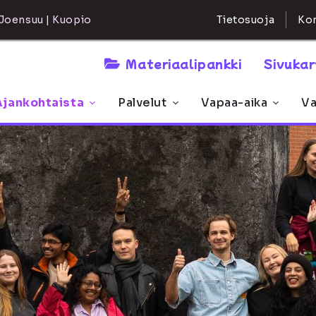
Kon
Joensuu | Kuopio
Tietosuoja
Materiaalipankki
Sivuka
Ajankohtaista
Palvelut
Vapaa-aika
Va