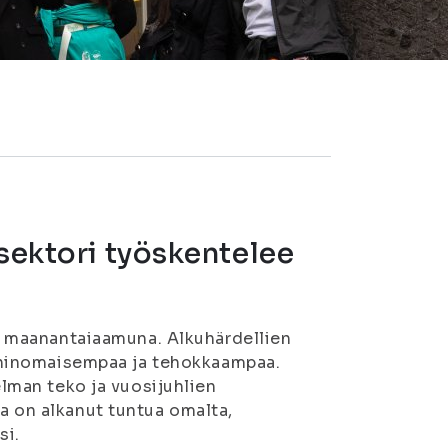
ösektori työskentelee
lle maanantaiaamuna. Alkuhärdellien
tiininomaisempaa ja tehokkaampaa.
elman teko ja vuosijuhlien
a on alkanut tuntua omalta,
si.