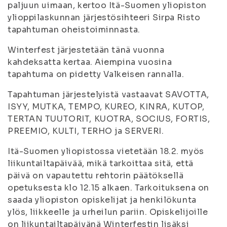
paljuun uimaan, kertoo Itä-Suomen yliopiston
ylioppilaskunnan järjestösihteeri Sirpa Risto
tapahtuman oheistoiminnasta.
Winterfest järjestetään tänä vuonna
kahdeksatta kertaa. Aiempina vuosina
tapahtuma on pidetty Valkeisen rannalla.
Tapahtuman järjestelyistä vastaavat SAVOTTA,
ISYY, MUTKA, TEMPO, KUREO, KINRA, KUTOP,
TERTAN TUUTORIT, KUOTRA, SOCIUS, FORTIS,
PREEMIO, KULTI, TERHO ja SERVERI.
Itä-Suomen yliopistossa vietetään 18.2. myös
liikuntailtapäivää, mikä tarkoittaa sitä, että
päivä on vapautettu rehtorin päätöksellä
opetuksesta klo 12.15 alkaen. Tarkoituksena on
saada yliopiston opiskelijat ja henkilökunta
ylös, liikkeelle ja urheilun pariin. Opiskelijoille
on liikuntailtapäivänä Winterfestin lisäksi