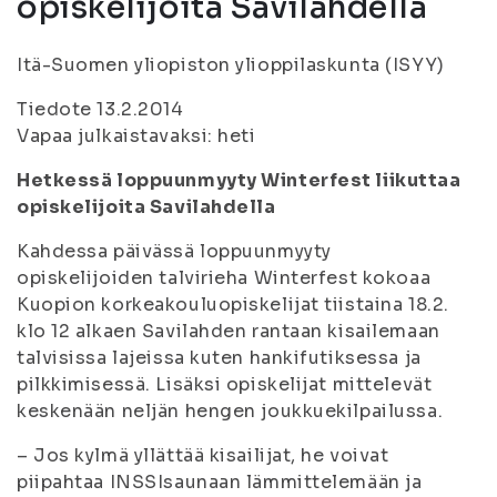
opiskelijoita Savilahdella
Itä-Suomen yliopiston ylioppilaskunta (ISYY)
Tiedote 13.2.2014
Vapaa julkaistavaksi: heti
Hetkessä loppuunmyyty Winterfest liikuttaa
opiskelijoita Savilahdella
Kahdessa päivässä loppuunmyyty
opiskelijoiden talvirieha Winterfest kokoaa
Kuopion korkeakouluopiskelijat tiistaina 18.2.
klo 12 alkaen Savilahden rantaan kisailemaan
talvisissa lajeissa kuten hankifutiksessa ja
pilkkimisessä. Lisäksi opiskelijat mittelevät
keskenään neljän hengen joukkuekilpailussa.
– Jos kylmä yllättää kisailijat, he voivat
piipahtaa INSSIsaunaan lämmittelemään ja