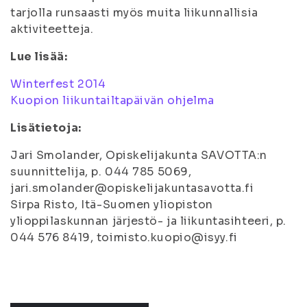
tarjolla runsaasti myös muita liikunnallisia
aktiviteetteja.
Lue lisää:
Winterfest 2014
Kuopion liikuntailtapäivän ohjelma
Lisätietoja:
Jari Smolander, Opiskelijakunta SAVOTTA:n
suunnittelija, p. 044 785 5069,
jari.smolander@opiskelijakuntasavotta.fi
Sirpa Risto, Itä-Suomen yliopiston
ylioppilaskunnan järjestö- ja liikuntasihteeri, p.
044 576 8419, toimisto.kuopio@isyy.fi