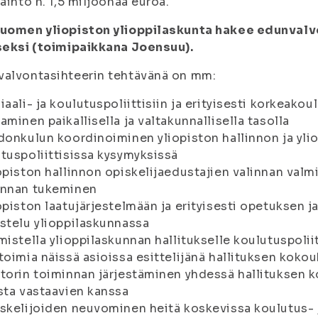
vaihto n. 1,5 miljoonaa euroa.
Suomen yliopiston ylioppilaskunta hakee edunval
seksi (toimipaikkana Joensuu).
valvontasihteerin tehtävänä on mm:
iaali- ja koulutuspoliittisiin ja erityisesti korkeako
aminen paikallisella ja valtakunnallisella tasolla
donkulun koordinoiminen yliopiston hallinnon ja yliop
tuspoliittisissa kysymyksissä
opiston hallinnon opiskelijaedustajien valinnan val
innan tukeminen
opiston laatujärjestelmään ja erityisesti opetuksen j
stelu ylioppilaskunnassa
mistella ylioppilaskunnan hallitukselle koulutuspoliitt
toimia näissä asioissa esittelijänä hallituksen koko
torin toiminnan järjestäminen yhdessä hallituksen kou
sta vastaavien kanssa
skelijoiden neuvominen heitä koskevissa koulutus- j