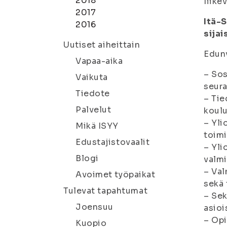
2018
liike
2017
Itä-
2016
sijai
Uutiset aiheittain
Edun
Vapaa-aika
– Sos
Vaikuta
seura
Tiedote
– Tie
Palvelut
koulu
– Yli
Mikä ISYY
toim
Edustajistovaalit
– Yli
Blogi
valmi
– Val
Avoimet työpaikat
sekä 
Tulevat tapahtumat
– Sek
Joensuu
asioi
– Opi
Kuopio