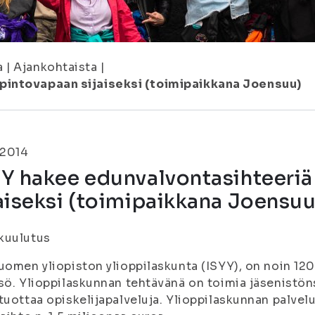
a
|
Ajankohtaista
|
pintovapaan sijaiseksi (toimipaikkana Joensuu)
.2014
YY hakee edunvalvontasihteeri
aiseksi (toimipaikkana Joensuu
kuulutus
uomen yliopiston ylioppilaskunta (ISYY), on noin 12
sö. Ylioppilaskunnan tehtävänä on toimia jäsenistön
tuottaa opiskelijapalveluja. Ylioppilaskunnan palvel