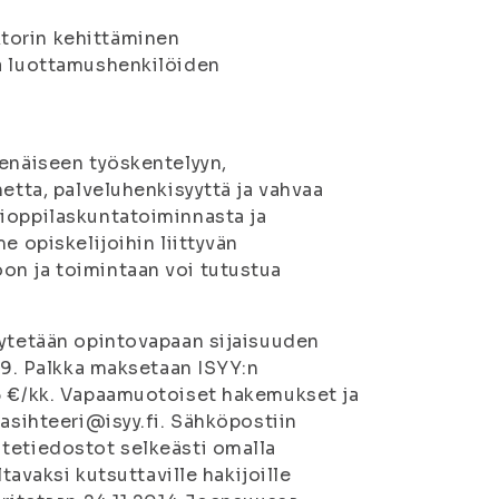
torin kehittäminen
ja luottamushenkilöiden
senäiseen työskentelyyn,
netta, palveluhenkisyyttä ja vahvaa
lioppilaskuntatoiminnasta ja
e opiskelijoihin liittyvän
on ja toimintaan voi tutustua
äytetään opintovapaan sijaisuuden
 49. Palkka maksetaan ISYY:n
86 €/kk. Vapaamuotoiset hakemukset ja
aasihteeri@isyy.fi. Sähköpostiin
itetiedostot selkeästi omalla
tavaksi kutsuttaville hakijoille