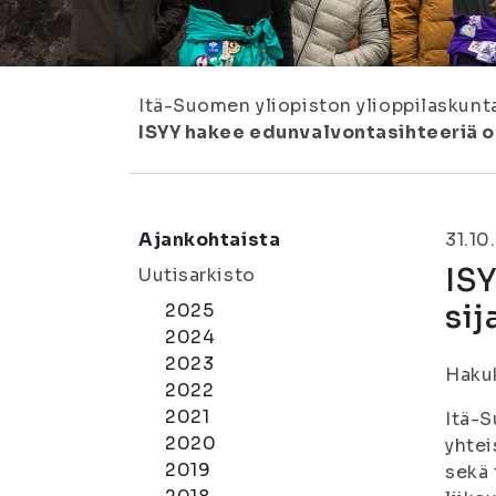
Itä-Suomen yliopiston ylioppilaskunt
ISYY hakee edunvalvontasihteeriä o
Ajankohtaista
31.10
IS
Uutisarkisto
sij
2025
2024
2023
Haku
2022
2021
Itä-S
2020
yhtei
2019
sekä 