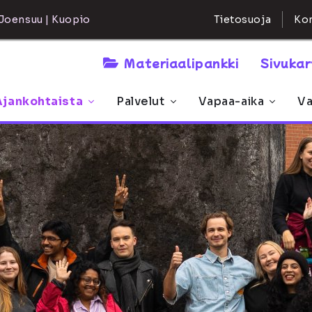
Kon
Joensuu | Kuopio
Tietosuoja
Materiaalipankki
Sivuka
Ajankohtaista
Palvelut
Vapaa-aika
Va