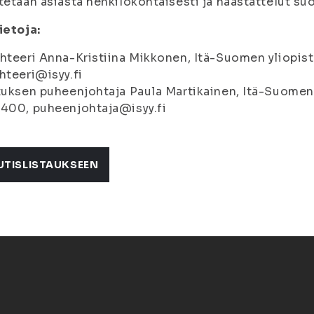
tetaan asiasta henkilökohtaisesti ja haastattelut su
ietoja:
hteeri Anna-Kristiina Mikkonen, Itä-Suomen yliopist
hteeri@isyy.fi
tuksen puheenjohtaja Paula Martikainen, Itä-Suomen 
400, puheenjohtaja@isyy.fi
UTISLISTAUKSEEN