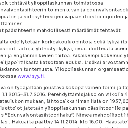
velutehtävät ylioppilaskunnan toimistossa
nvalvontasihteerin toimenkuvan ja edunvalvontasek
opiston ja sidosyhteisöjen vapaaehtoistoimijoiden 
uttaminen
t pääsihteerin mahdollisesti määräämät tehtävät
alta edellytetään korkeakouluopintoja sekä kykyä it
isointitaitoja, yhteistyökykyä, oma-aloitteista asen
n ja englannin kielen taitoa. Aikaisempi kokemus y
elijapolitiikasta katsotaan eduksi. Lisäksi arvostamm
äädännön tuntemusta. Ylioppilaskunnan organisaatio
tteessa
www.isyy.fi.
vä on työajaltaan joustava kokopäiväinen toimi ja t
i 1.1.2015–31.7.2016. Perehdyttämisjakso on viikolla
ataulukon mukaan, lähtöpalkka ilman lisiä on 1937,
luettelot jätetään ylioppilaskunnan pääsihteerille p
s ”Edunvalvontasihteerihaku”. Nimeä mahdolliset li
läsi. Hakuaika päättyy 14.11.2014. klo 16.00. Haastatel