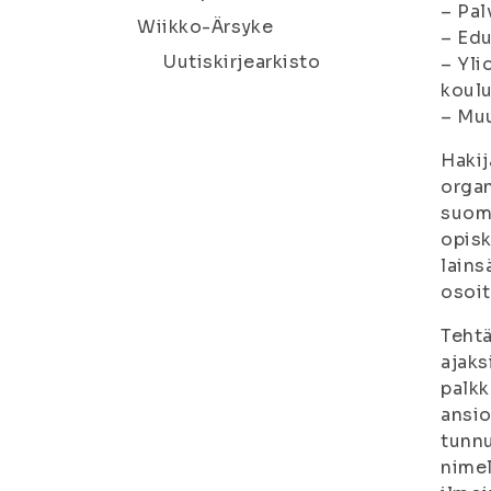
– Pal
Wiikko-Ärsyke
– Edu
Uutiskirjearkisto
– Yli
koul
– Muu
Hakij
organ
suome
opisk
lains
osoi
Tehtä
ajaks
palkk
ansio
tunnu
nimel