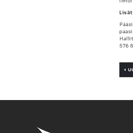
ilmoi
Lisät
Pääsi
paasi
Halli
576 8
U