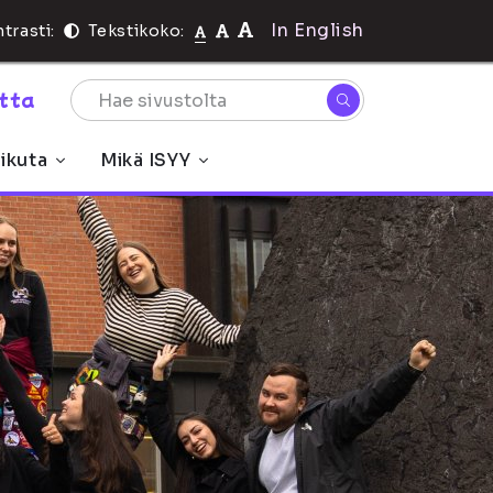
In English
trasti:
Tekstikoko:
rtta
ikuta
Mikä ISYY