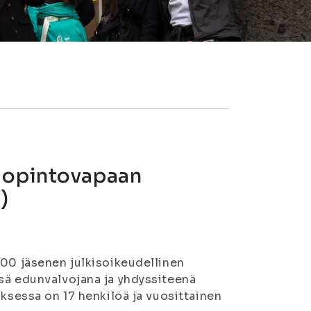
ä opintovapaan
)
000 jäsenen julkisoikeudellinen
sä edunvalvojana ja yhdyssiteenä
uksessa on 17 henkilöä ja vuosittainen