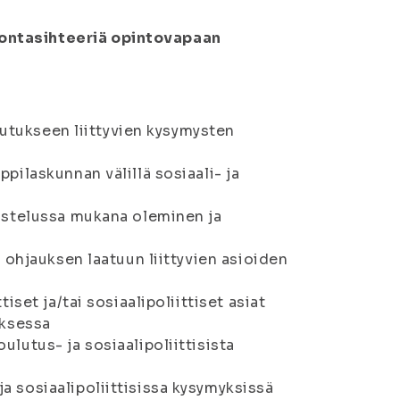
vontasihteeriä opintovapaan
ulutukseen liittyvien kysymysten
pilaskunnan välillä sosiaali- ja
mistelussa mukana oleminen ja
a ohjauksen laatuun liittyvien asioiden
iset ja/tai sosiaalipoliittiset asiat
uksessa
lutus- ja sosiaalipoliittisista
a sosiaalipoliittisissa kysymyksissä