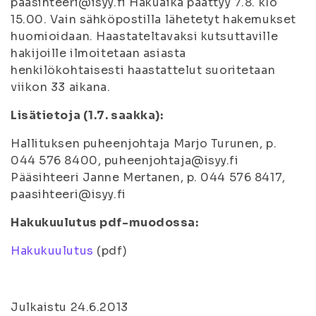
paasihteeri@isyy.fi Hakuaika päättyy 7.8. klo
15.00. Vain sähköpostilla lähetetyt hakemukset
huomioidaan. Haastateltavaksi kutsuttaville
hakijoille ilmoitetaan asiasta
henkilökohtaisesti haastattelut suoritetaan
viikon 33 aikana.
Lisätietoja (1.7. saakka):
Hallituksen puheenjohtaja Marjo Turunen, p.
044 576 8400, puheenjohtaja@isyy.fi
Pääsihteeri Janne Mertanen, p. 044 576 8417,
paasihteeri@isyy.fi
Hakukuulutus pdf-muodossa:
Hakukuulutus
(pdf)
Julkaistu 24.6.2013