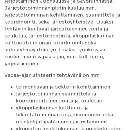
järjestäminen Joensuussa ja Savonlinnassa.
Järjestötoiminnan piiriin kuuluu mm.
järjestötoiminnan kehittäminen, suunnittelu ja
koordinointi, sekä järjestöyhteistyö. Lisäksi
tehtäviin kuuluvat järjestöjen neuvonta ja
koulutus, järjestöviestintä, ylioppilaskunnan
kulttuuritoiminnan koordinointi sekä
sidosryhmäyhteistyö. Lisäksi työnkuvaan
kuuluu muun vapaa-ajan, mm. kulttuurin,
järjestäminen.
Vapaa-ajan sihteerin tehtävänä on mm:
toimenkuvan ja sektorin kehittäminen
järjestötoiminnan suunnittelu ja
koordinointi, neuvonta ja koulutus
ylioppilaskunnan kulttuuri- ja
liikuntatoiminnan organisoiminen sekä
opiskelijatapahtumien järjestäminen
yliopiston henkilökunnan ja opiskelijoiden