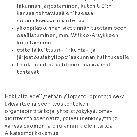
liikunnan järjestäminen, kuten UEF:n
kanssa tehtävässä erillisessä
sopimuksessa määritellään
ylioppilaskunnan viestinnän tuottamiseen
osallistuminen, mm. Wiikko-Ärsykkeen
koostaminen
esitellä kulttuuri-, liikunta-, ja
järjestöasiat ylioppilaskunnan hallitukselle
tehdä muut pääsihteerin määräämät
tehtävät
Hakijalta edellytetään yliopisto-opintoja sekä
kykyä itsenäiseen työskentelyyn,
organisointitaitoja, yhteistyökykyä, oma-
aloitteista asennetta, palveluhenkisyyttä ja
vahvaa suomen ja englannin kielen taitoa.
Aikaisempi kokemus