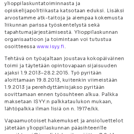
ylioppilaskuntatoiminnasta ja
opiskelijapolitiikasta katsotaan eduksi. Lisäksi
arvostamme atk-taitoja ja aiempaa kokemusta
liikunnan parissa työskentelystä sekä
tapahtumajärjestämisestä. Ylioppilaskunnan
organisaatioon ja toimintaan voi tutustua
osoitteessa
www.isyy.fi
.
Tehtävä on työajaltaan joustava kokopäiväinen
toimi ja täytetään opintovapaan sijaisuuden
ajaksi 1.9.2013–28.2.2015. Työ pyritään
aloittamaan 19.8.2013, kuitenkin viimeistään
1.9.2013 ja perehdyttämisjakso pyritään
sovittamaan ennen työsuhteen alkua. Palkka
maksetaan ISYY:n palkkataulukon mukaan,
lähtöpalkka ilman lisiä on n. 1917e/kk.
Vapaamuotoiset hakemukset ja ansioluettelot
jätetään ylioppilaskunnan pääsihteerille