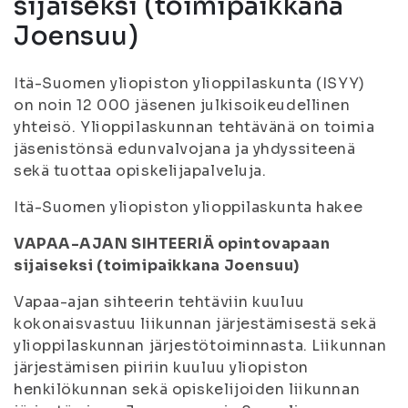
sijaiseksi (toimipaikkana
Joensuu)
Itä-Suomen yliopiston ylioppilaskunta (ISYY)
on noin 12 000 jäsenen julkisoikeudellinen
yhteisö. Ylioppilaskunnan tehtävänä on toimia
jäsenistönsä edunvalvojana ja yhdyssiteenä
sekä tuottaa opiskelijapalveluja.
Itä-Suomen yliopiston ylioppilaskunta hakee
VAPAA-AJAN SIHTEERIÄ opintovapaan
sijaiseksi (toimipaikkana Joensuu)
Vapaa-ajan sihteerin tehtäviin kuuluu
kokonaisvastuu liikunnan järjestämisestä sekä
ylioppilaskunnan järjestötoiminnasta. Liikunnan
järjestämisen piiriin kuuluu yliopiston
henkilökunnan sekä opiskelijoiden liikunnan