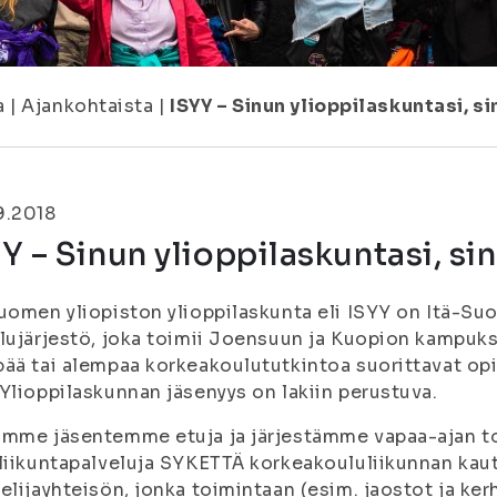
a
|
Ajankohtaista
|
ISYY – Sinun ylioppilaskuntasi, si
9.2018
Y – Sinun ylioppilaskuntasi, sin
uomen yliopiston ylioppilaskunta eli ISYY on Itä-Su
lujärjestö, joka toimii Joensuun ja Kuopion kampuks
ää tai alempaa korkeakoulututkintoa suorittavat opisk
Ylioppilaskunnan jäsenyys on lakiin perustuva.
mme jäsentemme etuja ja järjestämme vapaa-ajan toi
liikuntapalveluja SYKETTÄ korkeakoululiikunnan ka
elijayhteisön, jonka toimintaan (esim. jaostot ja ker