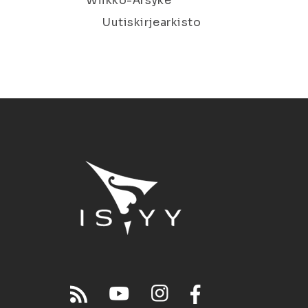
Wiikko-Ärsyke
Uutiskirjearkisto