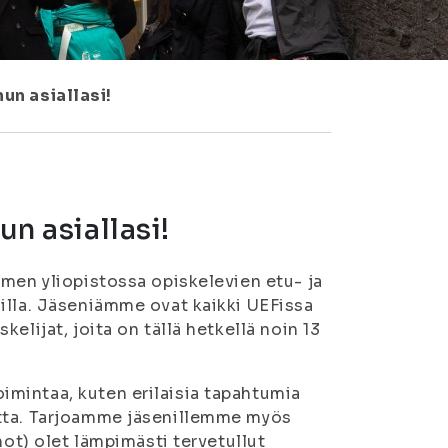
nun asiallasi!
un asiallasi!
omen yliopistossa opiskelevien etu- ja
illa. Jäseniämme ovat kaikki UEFissa
elijat, joita on tällä hetkellä noin 13
mintaa, kuten erilaisia tapahtumia
utta. Tarjoamme jäsenillemme myös
hot) olet lämpimästi tervetullut