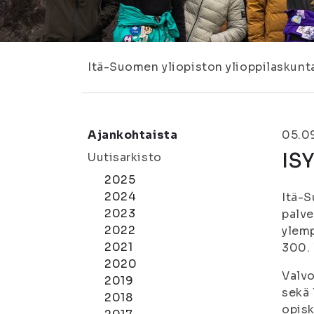
Itä-Suomen yliopiston ylioppilaskunt
Ajankohtaista
05.0
ISY
Uutisarkisto
2025
2024
Itä-S
2023
palve
2022
ylemp
2021
300. 
2020
Valvo
2019
sekä 
2018
opisk