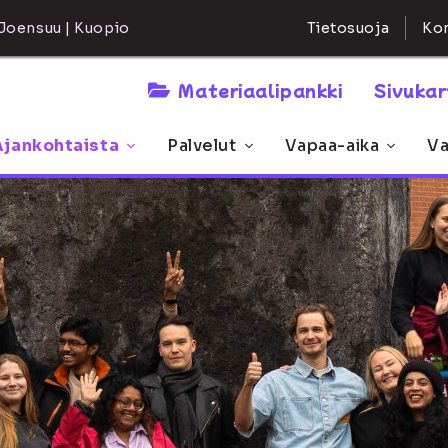
Kon
Joensuu | Kuopio
Tietosuoja
Materiaalipankki
Sivuka
Ajankohtaista
Palvelut
Vapaa-aika
Va