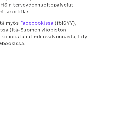
THS:n terveydenhuoltopalvelut,
ijakortillasi.
itä myös
Facebookissa
(fbISYY),
ssa (Itä-Suomen yliopiston
 kiinnostunut edunvalvonnasta, liity
ebookissa.