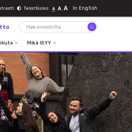
In English
trasti:
Tekstikoko:
rtta
ikuta
Mikä ISYY