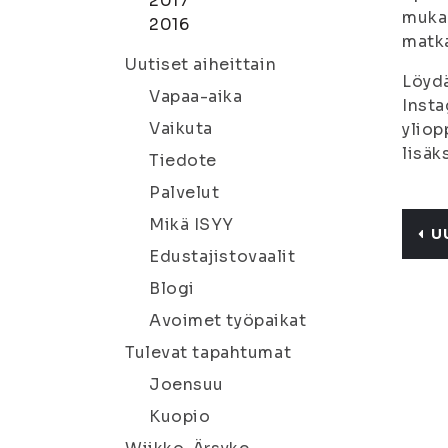
2017
mukaa
2016
matka
Uutiset aiheittain
Löydä
Vapaa-aika
Insta
Vaikuta
yliop
lisäk
Tiedote
Palvelut
Mikä ISYY
U
Edustajistovaalit
Blogi
Avoimet työpaikat
Tulevat tapahtumat
Joensuu
Kuopio