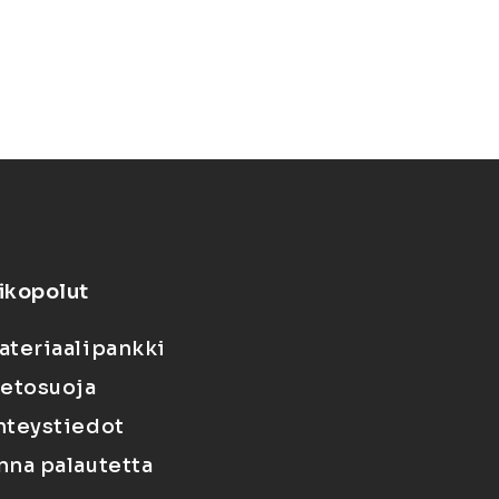
ikopolut
ateriaalipankki
ietosuoja
hteystiedot
nna palautetta