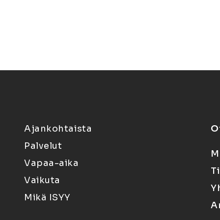
Ajankohtaista
O
Palvelut
M
Vapaa-aika
T
Vaikuta
Y
Mikä ISYY
A