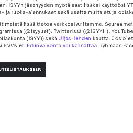
n. ISYYn jäsenyyden myötä saat lisäksi käyttöösi Y
- ja ruoka-alennukset sekä useita muita etuja opiskel
t meistä lisää tietoa verkkosivuiltamme. Seuraa me
gramissa (@isyyuef), Twitterissä (@ISYYH), YouTube
pilaskunta (ISYY)) sekä
Uljas-lehden
kautta. Jos olet
si EVVK eli
Edunvalvonta voi kannattaa
-ryhmään Fac
UTISLISTAUKSEEN