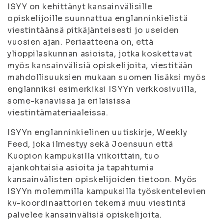
ISYY on kehittänyt kansainvälisille
opiskelijoille suunnattua englanninkielistä
viestintäänsä pitkäjänteisesti jo useiden
vuosien ajan. Periaatteena on, että
ylioppilaskunnan asioista, jotka koskettavat
myös kansainvälisiä opiskelijoita, viestitään
mahdollisuuksien mukaan suomen lisäksi myös
englanniksi esimerkiksi ISYYn verkkosivuilla,
some-kanavissa ja erilaisissa
viestintämateriaaleissa.
ISYYn englanninkielinen uutiskirje, Weekly
Feed, joka ilmestyy sekä Joensuun että
Kuopion kampuksilla viikoittain, tuo
ajankohtaisia asioita ja tapahtumia
kansainvälisten opiskelijoiden tietoon. Myös
ISYYn molemmilla kampuksilla työskentelevien
kv-koordinaattorien tekemä muu viestintä
palvelee kansainvälisiä opiskelijoita.