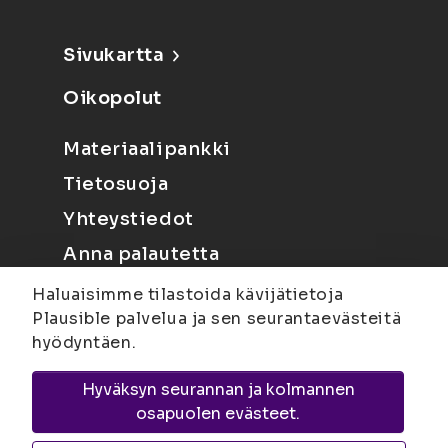
Sivukartta
Oikopolut
Materiaalipankki
Tietosuoja
Yhteystiedot
Anna palautetta
Haluaisimme tilastoida kävijätietoja
Plausible palvelua ja sen seurantaevästeitä
hyödyntäen.
Hyväksyn seurannan ja kolmannen
Joensuu
Suvantokatu 6, 80100 Joensuu |
osapuolen evästeet.
Kuopio
Yliopistonranta 15, PL 1627, 70211