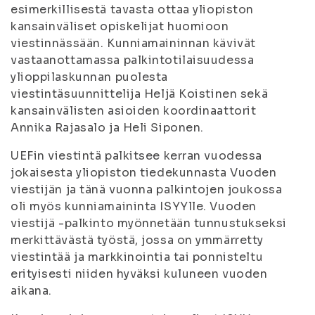
esimerkillisestä tavasta ottaa yliopiston
kansainväliset opiskelijat huomioon
viestinnässään. Kunniamaininnan kävivät
vastaanottamassa palkintotilaisuudessa
ylioppilaskunnan puolesta
viestintäsuunnittelija Heljä Koistinen sekä
kansainvälisten asioiden koordinaattorit
Annika Rajasalo ja Heli Siponen.
UEFin viestintä palkitsee kerran vuodessa
jokaisesta yliopiston tiedekunnasta Vuoden
viestijän ja tänä vuonna palkintojen joukossa
oli myös kunniamaininta ISYYlle. Vuoden
viestijä -palkinto myönnetään tunnustukseksi
merkittävästä työstä, jossa on ymmärretty
viestintää ja markkinointia tai ponnisteltu
erityisesti niiden hyväksi kuluneen vuoden
aikana.