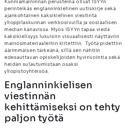
Kunniamaininnan perusteina olivat ISYYn
perinteikäs englanninkielinen uutiskirje sekä
ajankohtainen kaksikielinen viestintä
ylioppilaskunnan verkkosivuilla ja sosiaalisen
median kanavissa. Myös ISYYn tapaa viedä
kaksikielisyys lukuisiin visuaalisesti näyttäviin
mainosmateriaaleihin kiitettiin. Työtä pidettiin
äärimmäisen tärkeänä, sillä sen nähtiin
edesauttavan opiskelijoiden hyvinvointia sekä
heidän sulautumistaan osaksi
yliopistoyhteisöä.
Englanninkielisen
viestinnän
kehittämiseksi on tehty
paljon työtä