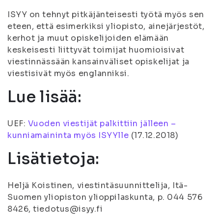
ISYY on tehnyt pitkäjänteisesti työtä myös sen
eteen, että esimerkiksi yliopisto, ainejärjestöt,
kerhot ja muut opiskelijoiden elämään
keskeisesti liittyvät toimijat huomioisivat
viestinnässään kansainväliset opiskelijat ja
viestisivät myös englanniksi.
Lue lisää:
UEF:
Vuoden viestijät palkittiin jälleen –
kunniamaininta myös ISYYlle
(
17.12.2018
)
Lisätietoja:
Heljä Koistinen, viestintäsuunnittelija, Itä-
Suomen yliopiston ylioppilaskunta, p. 044 576
8426, tiedotus@isyy.fi