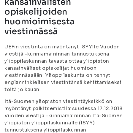
kansainvälisten
opiskelijoiden
huomioimisesta
viestinnässä
UEFin viestintä on myöntänyt ISYYlle Vuoden
viestijä -kunniamaininnan tunnustuksena
ylioppilaskunnan tavasta ottaa yliopiston
kansainväliset opiskelijat huomioon
viestinnässään. Ylioppilaskunta on tehnyt
englanninkielisen viestintänsä kehittämiseksi
töitä jo kauan.
Itä-Suomen yliopiston viestintäyksikkö on
myöntänyt palkitsemistilaisuudessa 17.12.2018
Vuoden viestijä -kunniamaininnan Itä-Suomen
yliopiston ylioppilaskunnalle (ISYY)
tunnustuksena ylioppilaskunnan