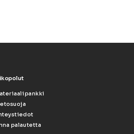
ikopolut
ateriaalipankki
ietosuoja
hteystiedot
nna palautetta