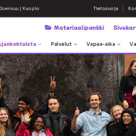
Kon
Joensuu | Kuopio
Tietosuoja
Materiaalipankki
Sivuka
Ajankohtaista
Palvelut
Vapaa-aika
Va