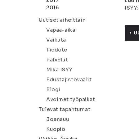
2017
Lue l
2016
ISYY
Uutiset aiheittain
Vapaa-aika
U
Vaikuta
Tiedote
Palvelut
Mikä ISYY
Edustajistovaalit
Blogi
Avoimet työpaikat
Tulevat tapahtumat
Joensuu
Kuopio