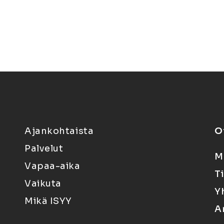
Ajankohtaista
O
Palvelut
M
Vapaa-aika
T
Vaikuta
Y
Mikä ISYY
A