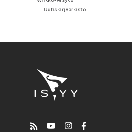
Wiikko-Ärsyke
Uutiskirjearkisto