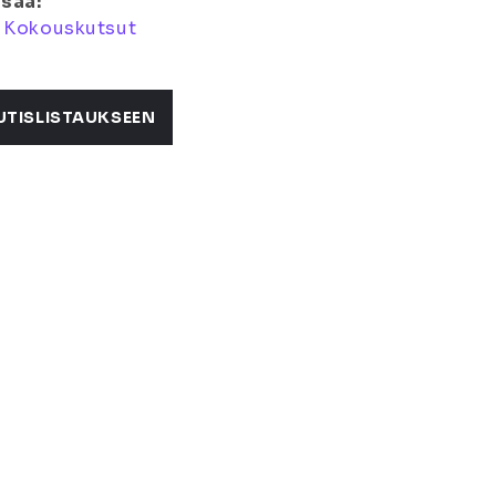
isää:
:
Kokouskutsut
UTISLISTAUKSEEN