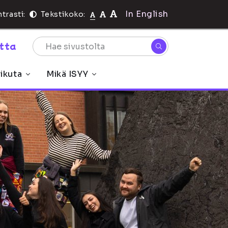
In English
trasti:
Tekstikoko:
rtta
ikuta
Mikä ISYY