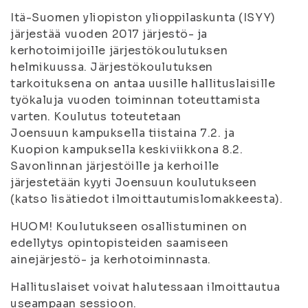
Itä-Suomen yliopiston ylioppilaskunta (ISYY)
järjestää vuoden 2017 järjestö- ja
kerhotoimijoille järjestökoulutuksen
helmikuussa. Järjestökoulutuksen
tarkoituksena on antaa uusille hallituslaisille
työkaluja vuoden toiminnan toteuttamista
varten. Koulutus toteutetaan
Joensuun kampuksella tiistaina 7.2. ja
Kuopion kampuksella keskiviikkona 8.2.
Savonlinnan järjestöille ja kerhoille
järjestetään kyyti Joensuun koulutukseen
(katso lisätiedot ilmoittautumislomakkeesta).
HUOM! Koulutukseen osallistuminen on
edellytys opintopisteiden saamiseen
ainejärjestö- ja kerhotoiminnasta.
Hallituslaiset voivat halutessaan ilmoittautua
useampaan sessioon.