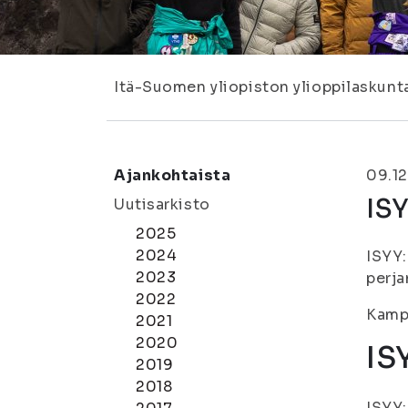
Itä-Suomen yliopiston ylioppilaskunt
Ajankohtaista
09.12
IS
Uutisarkisto
2025
2024
ISYY:
2023
perjan
2022
Kampu
2021
2020
IS
2019
2018
ISYY: