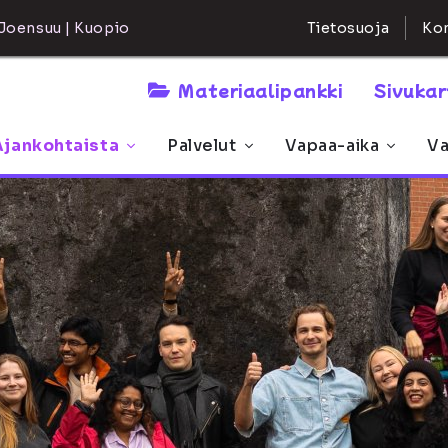
Kon
Joensuu | Kuopio
Tietosuoja
Materiaalipankki
Sivuka
Ajankohtaista
Palvelut
Vapaa-aika
Va