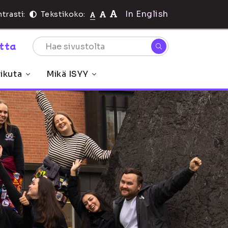
In English
trasti:
Tekstikoko:
rtta
ikuta
Mikä ISYY