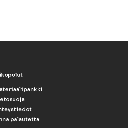
ikopolut
ateriaalipankki
ietosuoja
hteystiedot
nna palautetta