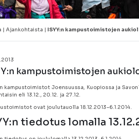
a
|
Ajankohtaista
|
ISYY:n kampustoimistojen aukio
.2013
YY:n kampustoimistojen aukiol
n kampustoimistot Joensuussa, Kuopiossa ja Savonl
taisin eli 13.12., 20.12. ja 27.12.
stoimistot ovat joulutauolla 18.12.2013–6.1.2014.
YY:n tiedotus lomalla 13.12
n tiedotus on joululomalla 13.12.2013–6.1.2014.