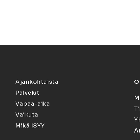
Ajankohtaista
O
Palvelut
M
Vapaa-aika
T
Vaikuta
Y
Mikä ISYY
A