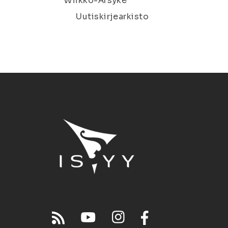
Wiikko-Ärsyke
Uutiskirjearkisto