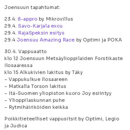
Joensuun tapahtumat:
23.4.
8-appro
by Mikrovillus
29.4.
Savo-Karjala excu
29.4.
RajaSpeksin esitys
29.4
Joensuu Amazing Race
by Optimi ja POKA
30.4. Vappuaatto
klo 12 Joensuun Metsäylioppilaiden Forstikaste
Ilosaaressa
klo 15 Alkukivien lakitus by Täky
– Vappukulkue Ilosaareen
– Matkalla Torson lakitus
– Itä-Suomen yliopiston kuoro Joy esiintyy
– Ylioppilaskunnan puhe
– Rytmihäiriköiden keikka
Poikkitieteelliset vappusitsit by Optimi, Legio
ja Judica