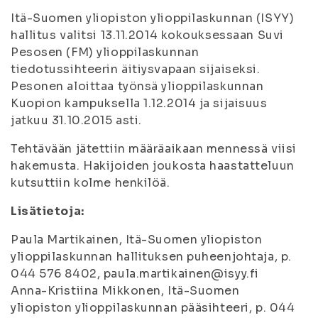
Itä-Suomen yliopiston ylioppilaskunnan (ISYY)
hallitus valitsi 13.11.2014 kokouksessaan Suvi
Pesosen (FM) ylioppilaskunnan
tiedotussihteerin äitiysvapaan sijaiseksi.
Pesonen aloittaa työnsä ylioppilaskunnan
Kuopion kampuksella 1.12.2014 ja sijaisuus
jatkuu 31.10.2015 asti.
Tehtävään jätettiin määräaikaan mennessä viisi
hakemusta. Hakijoiden joukosta haastatteluun
kutsuttiin kolme henkilöä.
Lisätietoja:
Paula Martikainen, Itä-Suomen yliopiston
ylioppilaskunnan hallituksen puheenjohtaja, p.
044 576 8402, paula.martikainen@isyy.fi
Anna-Kristiina Mikkonen, Itä-Suomen
yliopiston ylioppilaskunnan pääsihteeri, p. 044