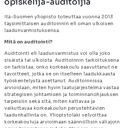
opiskelija-auditoijia
Itä-Suomen yliopisto toteuttaa vuonna 2013
täysimittaisen auditoinnin eli oman ulkoisen
laadunvarmistuksensa.
Mitä on auditointi?
Auditointi eli laadunvarmistus voi olla joko
sisäistä tai ulkoista. Auditoinnin tarkoituksena
on tarkistaa, onko korkeakoulu saavuttanut ne
tavoitteet, jotka se on itselleen laadukkaasta
työskentelystä asettanut. Auditoinnissa
arvioidaan, miten hyvin laatujärjestelmä vastaa
strategisen johtamisen ja toiminnanohjauksen
tarpeisiin sekä sitä, miten kattavaa ja
vaikuttavaa korkeakoulun perustehtävien
laadunhallinta on. Yliopistolaki velvoittaa
korkeakouluja arvioimaan säännöllisin väliajoin