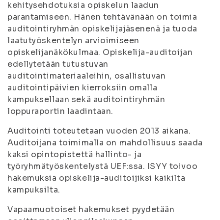
kehitysehdotuksia opiskelun laadun
parantamiseen. Hänen tehtävänään on toimia
auditointiryhmän opiskelijajäsenenä ja tuoda
laatutyöskentelyn arvioimiseen
opiskelijanäkökulmaa. Opiskelija-auditoijan
edellytetään tutustuvan
auditointimateriaaleihin, osallistuvan
auditointipäivien kierroksiin omalla
kampuksellaan sekä auditointiryhmän
loppuraportin laadintaan.
Auditointi toteutetaan vuoden 2013 aikana.
Auditoijana toimimalla on mahdollisuus saada
kaksi opintopistettä hallinto- ja
työryhmätyöskentelystä UEF:ssa. ISYY toivoo
hakemuksia opiskelija-auditoijiksi kaikilta
kampuksilta.
Vapaamuotoiset hakemukset pyydetään