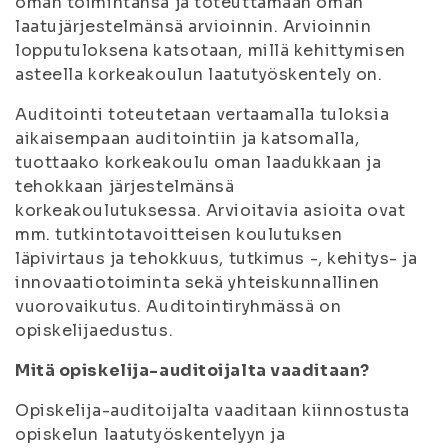
oman toimintansa ja toteuttamaan oman
laatujärjestelmänsä arvioinnin. Arvioinnin
lopputuloksena katsotaan, millä kehittymisen
asteella korkeakoulun laatutyöskentely on.
Auditointi toteutetaan vertaamalla tuloksia
aikaisempaan auditointiin ja katsomalla,
tuottaako korkeakoulu oman laadukkaan ja
tehokkaan järjestelmänsä
korkeakoulutuksessa. Arvioitavia asioita ovat
mm. tutkintotavoitteisen koulutuksen
läpivirtaus ja tehokkuus, tutkimus -, kehitys- ja
innovaatiotoiminta sekä yhteiskunnallinen
vuorovaikutus. Auditointiryhmässä on
opiskelijaedustus.
Mitä opiskelija-auditoijalta vaaditaan?
Opiskelija-auditoijalta vaaditaan kiinnostusta
opiskelun laatutyöskentelyyn ja