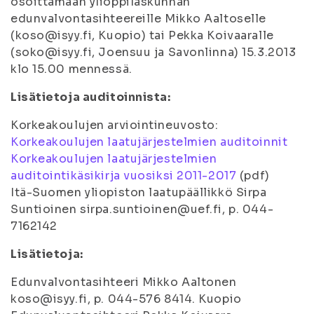
osoittamaan ylioppilaskunnan
edunvalvontasihteereille Mikko Aaltoselle
(koso@isyy.fi, Kuopio) tai Pekka Koivaaralle
(soko@isyy.fi, Joensuu ja Savonlinna) 15.3.2013
klo 15.00 mennessä.
Lisätietoja auditoinnista:
Korkeakoulujen arviointineuvosto:
Korkeakoulujen laatujärjestelmien auditoinnit
Korkeakoulujen laatujärjestelmien
auditointikäsikirja vuosiksi 2011-2017
(pdf)
Itä-Suomen yliopiston laatupäällikkö Sirpa
Suntioinen sirpa.suntioinen@uef.fi, p. 044-
7162142
Lisätietoja:
Edunvalvontasihteeri Mikko Aaltonen
koso@isyy.fi, p. 044-576 8414. Kuopio