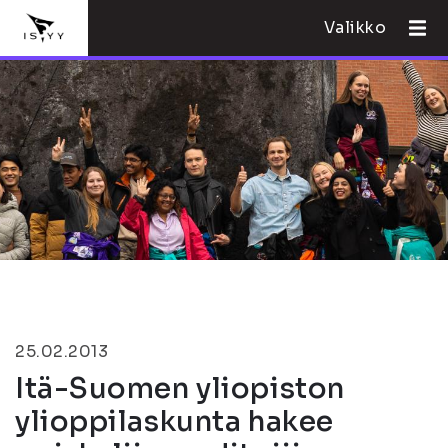
Valikko
25.02.2013
Itä-Suomen yliopiston
ylioppilaskunta hakee