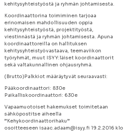
kehitysyhteistyöstä ja ryhmän johtamisesta.
Koordinaattorina toimiminen tarjoaa
erinomaisen mahdollisuuden oppia
kehitysyhteistyöstä, projektityöstä,
viestinnästä ja ryhmän johtamisesta. Apuna
koordinaattoreilla on hallituksen
kehitysyhteistyövastaava, teemaviikon
työryhmät, muut ISYY:läiset koordinaattorit
sekä valtakunnallinen ohjausryhmä.
(Brutto)Palkkiot määräytyvät seuraavasti:
Pääkoordinaattori: 830e
Paikalliskoordinaattori: 630e
Vapaamuotoiset hakemukset toimitetaan
sähköpostitse aiheella
”Kehykoordinaattorihaku”
osoitteeseen isaac.adaam@isyy.fi 19.2.2016 klo