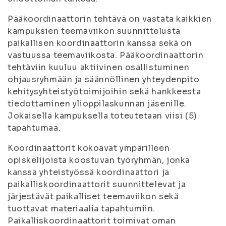
Pääkoordinaattorin tehtävä on vastata kaikkien
kampuksien teemaviikon suunnittelusta
paikallisen koordinaattorin kanssa sekä on
vastuussa teemaviikosta. Pääkoordinaattorin
tehtäviin kuuluu aktiivinen osallistuminen
ohjausryhmään ja säännöllinen yhteydenpito
kehitysyhteistyötoimijoihin sekä hankkeesta
tiedottaminen ylioppilaskunnan jäsenille.
Jokaisella kampuksella toteutetaan viisi (5)
tapahtumaa.
Koordinaattorit kokoavat ympärilleen
opiskelijoista koostuvan työryhmän, jonka
kanssa yhteistyössä koordinaattori ja
paikalliskoordinaattorit suunnittelevat ja
järjestävät paikalliset teemaviikon sekä
tuottavat materiaalia tapahtumiin.
Paikalliskoordinaattorit toimivat oman