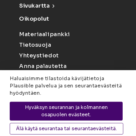
Sivukartta
Oikopolut
Materiaalipankki
Tietosuoja
Yhteystiedot
Anna palautetta
Haluaisimme tilastoida kävijätietoja
Plausible palvelua ja sen seurantaevästeitä
hyödyntäen.
Hyväksyn seurannan ja kolmannen
Joensuu
Suvantokatu 6, 80100 Joensuu |
osapuolen evästeet.
Kuopio
Yliopistonranta 15, PL 1627, 70211
Kuopio
Älä käytä seurantaa tai seurantaevästeitä.