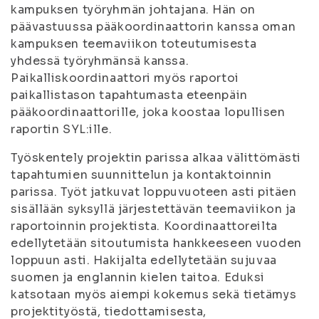
kampuksen työryhmän johtajana. Hän on
päävastuussa pääkoordinaattorin kanssa oman
kampuksen teemaviikon toteutumisesta
yhdessä työryhmänsä kanssa.
Paikalliskoordinaattori myös raportoi
paikallistason tapahtumasta eteenpäin
pääkoordinaattorille, joka koostaa lopullisen
raportin SYL:ille.
Työskentely projektin parissa alkaa välittömästi
tapahtumien suunnittelun ja kontaktoinnin
parissa. Työt jatkuvat loppuvuoteen asti pitäen
sisällään syksyllä järjestettävän teemaviikon ja
raportoinnin projektista. Koordinaattoreilta
edellytetään sitoutumista hankkeeseen vuoden
loppuun asti. Hakijalta edellytetään sujuvaa
suomen ja englannin kielen taitoa. Eduksi
katsotaan myös aiempi kokemus sekä tietämys
projektityöstä, tiedottamisesta,