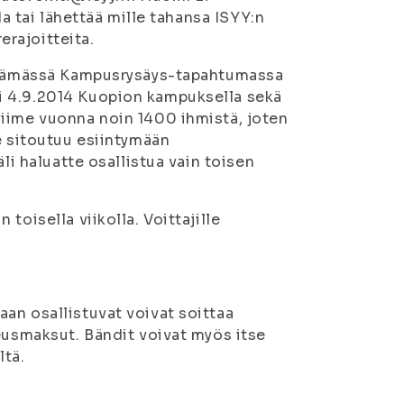
da tai lähettää mille tahansa ISYY:n
erajoitteita.
jestämässä Kampusrysäys-tapahtumassa
i 4.9.2014 Kuopion kampuksella sekä
viime vuonna noin 1400 ihmistä, joten
e sitoutuu esiintymään
li haluatte osallistua vain toisen
toisella viikolla. Voittajille
an osallistuvat voivat soittaa
keusmaksut. Bändit voivat myös itse
ltä.