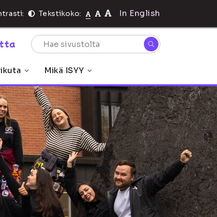
In English
trasti:
Tekstikoko:
rtta
ikuta
Mikä ISYY