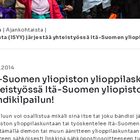
a
|
Ajankohtaista
|
ta (ISYY) järjestää yhteistyössä Itä-Suomen yliopi
.2014
-Suomen yliopiston ylioppilask
eistyössä Itä-Suomen yliopist
dikilpailun!
iluun voi osallistua mikäli sinä itse tai joku bändisi
iston ylioppilaskuntaan tai työskentelee Itä-Suomen
tämällä demon tai muun äänitteen ylioppilaskuntaan 
teen sähköisesti linkkinä sähköpostiosoitteeseen tu