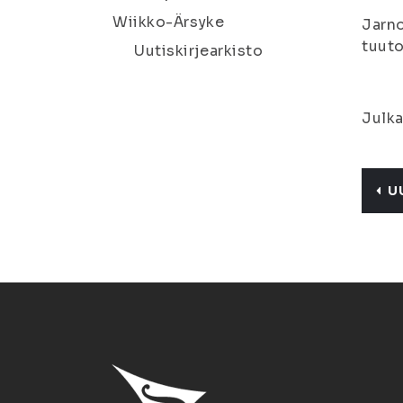
Wiikko-Ärsyke
Jarno
tuuto
Uutiskirjearkisto
Julka
U