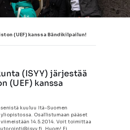
ston (UEF) kanssa Bändikilpailun!
unta (ISYY) järjestää
on (UEF) kanssa
 jäsenistä kuuluu Itä-Suomen
 yliopistossa. Osallistumaan pääset
viimeistään 14.5.2014. Voit toimittaa
utorointi@isyy.fi. Huom! Ei