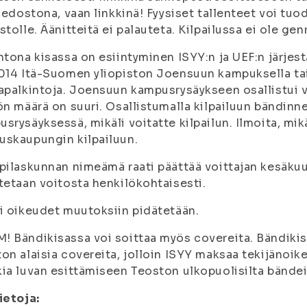
tiedostona, vaan linkkinä! Fyysiset tallenteet voi tuo
stolle. Äänitteitä ei palauteta. Kilpailussa ei ole genr
ntona kisassa on esiintyminen ISYY:n ja UEF:n jär
014 Itä-Suomen yliopiston Joensuun kampuksella ta
apalkintoja. Joensuun kampusrysäykseen osallistui 
ön määrä on suuri. Osallistumalla kilpailuun bändinn
srysäyksessä, mikäli voitatte kilpailun. Ilmoita, mikä
skaupungin kilpailuun.
pilaskunnan nimeämä raati päättää voittajan kesäkuun 
tetaan voitosta henkilökohtaisesti.
i oikeudet muutoksiin pidätetään.
 Bändikisassa voi soittaa myös covereita. Bändikisa
on alaisia covereita, jolloin ISYY maksaa tekijänoi
ia luvan esittämiseen Teoston ulkopuolisilta bändei
ietoja: