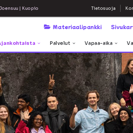
Kon
Joensuu | Kuopio
Tietosuoja
Materiaalipankki
Sivuka
Ajankohtaista
Palvelut
Vapaa-aika
Va