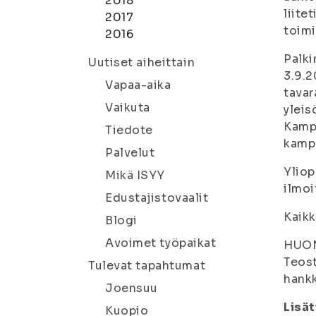
2018
liite
2017
toimi
2016
Palki
Uutiset aiheittain
3.9.2
Vapaa-aika
tavar
Vaikuta
yleis
Kampu
Tiedote
kampu
Palvelut
Yliop
Mikä ISYY
ilmoi
Edustajistovaalit
Kaikk
Blogi
Avoimet työpaikat
HUOM!
Teost
Tulevat tapahtumat
hankk
Joensuu
Lisät
Kuopio