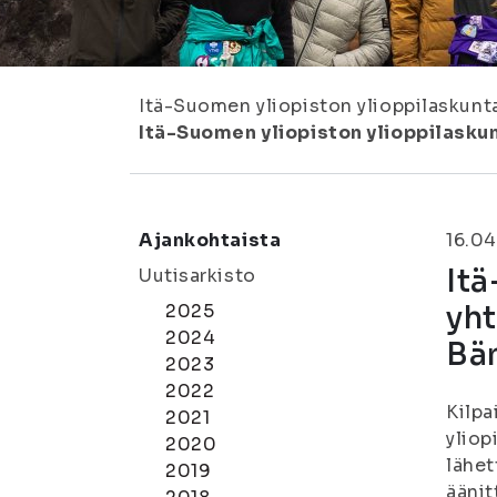
Itä-Suomen yliopiston ylioppilaskunt
Itä-Suomen yliopiston ylioppilaskun
Ajankohtaista
16.04
Itä
Uutisarkisto
yht
2025
2024
Bän
2023
2022
Kilpa
2021
yliop
2020
lähet
2019
äänit