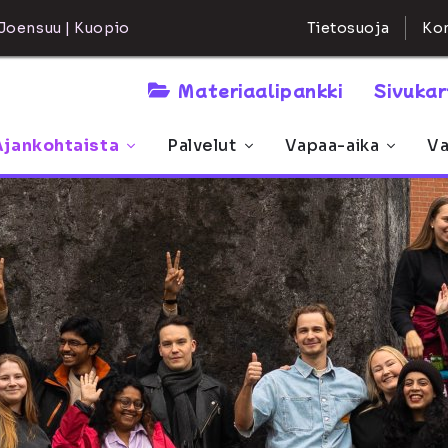
Kon
Joensuu | Kuopio
Tietosuoja
Materiaalipankki
Sivuka
Ajankohtaista
Palvelut
Vapaa-aika
Va