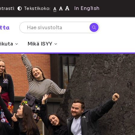
In English
trasti:
Tekstikoko:
rtta
ikuta
Mikä ISYY