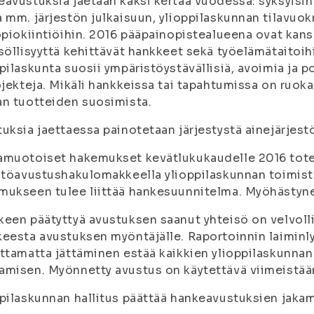
avustuksia jaetaan kaksi kertaa vuodessa: syksyisin
 mm. järjestön julkaisuun, ylioppilaskunnan tilavuok
opiokiintiöihin. 2016 pääpainopistealueena ovat kansa
söllisyyttä kehittävät hankkeet sekä työelämätaitoih
pilaskunta suosii ympäristöystävällisiä, avoimia ja po
ojekteja. Mikäli hankkeissa tai tapahtumissa on ruoka-
n tuotteiden suosimista.
uksia jaettaessa painotetaan järjestystä ainejärjest
muotoiset hakemukset kevätlukukaudelle 2016 toteu
stöavustushakulomakkeella ylioppilaskunnan toimisto
ukseen tulee liittää hankesuunnitelma. Myöhästynei
een päätyttyä avustuksen saanut yhteisö on velvoll
eesta avustuksen myöntäjälle. Raportoinnin laiminly
ttamatta jättäminen estää kaikkien ylioppilaskunna
misen. Myönnetty avustus on käytettävä viimeistään
pilaskunnan hallitus päättää hankeavustuksien jaka