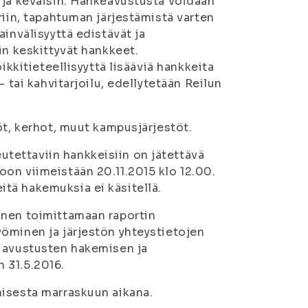
 ja keväisin. Hankeavustusta voidaan
riin, tapahtuman järjestämistä varten
invälisyyttä edistävät ja
in keskittyvät hankkeet.
ikkitieteellisyyttä lisääviä hankkeita
 tai kahvitarjoilu, edellytetään Reilun
öt, kerhot, muut kampusjärjestöt.
tettaviin hankkeisiin on jätettävä
on viimeistään 20.11.2015 klo 12.00.
tä hakemuksia ei käsitellä.
inen toimittamaan raportin
öminen ja järjestön yhteystietojen
n avustusten hakemisen ja
 31.5.2016.
misesta marraskuun aikana.