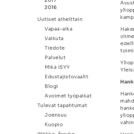
2017
Avust
2016
yliop
kampu
Uutiset aiheittain
Vapaa-aika
Hakem
viime
Vaikuta
edell
Tiedote
toimi
Palvelut
Yliop
Mikä ISYY
Ylei
Edustajistovaalit
Hank
Blogi
Hanke
Avoimet työpaikat
mahd
Tulevat tapahtumat
hanke
Joensuu
yliop
vähin
Kuopio