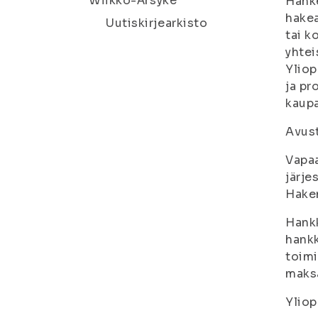
Wiikko-Ärsyke
Hanke
hakea
Uutiskirjearkisto
tai k
yhtei
Yliop
ja pr
kaupa
Avust
Vapaa
järje
Hakem
Hankk
hankk
toimi
maksa
Yliop