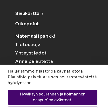
Sivukartta
Oikopolut
Materiaalipankki
Tietosuoja
Yhteystiedot
Anna palautetta
Haluaisimme tilastoida kävijätietoja
Plausible palvelua ja sen seurantaevästeitä
hyödyntäen.
Hyväksyn seurannan ja kolmannen
Joensuu
Suvantokatu 6, 80100 Joensuu |
osapuolen evästeet.
Kuopio
Yliopistonranta 15, PL 1627, 70211