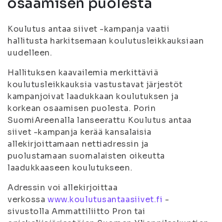
osaamisen puolesta
Koulutus antaa siivet
-kampanja vaatii
hallitusta harkitsemaan koulutusleikkauksiaan
uudelleen.
Hallituksen kaavailemia merkittäviä
koulutusleikkauksia vastustavat järjestöt
kampanjoivat laadukkaan koulutuksen ja
korkean osaamisen puolesta. Porin
SuomiAreenalla lanseerattu
Koulutus antaa
siivet
-kampanja kerää kansalaisia
allekirjoittamaan nettiadressin ja
puolustamaan suomalaisten oikeutta
laadukkaaseen koulutukseen.
Adressin voi allekirjoittaa
verkossa
www.koulutusantaasiivet.fi
-
sivustolla Ammattiliitto Pron tai