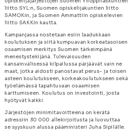
opiskelijajärjestöjen Suomen Ylioppilaskuntien
liitto SYL:n, Suomen opiskelijakuntien liitto
SAMOKin, ja Suomen Ammattiin opiskelevien
liitto SAKKIn kautta.
Kampanjassa nostetaan esiin laadukkaan
koulutuksen ja siitä kumpuavan korkeatasoisen
osaamisen merkitys Suomen tärkeimpänä
menestystekijänä. Tulevaisuuden
kansainvälisessä kilpailussa pärjäävät vain ne
maat, jotka aidosti panostavat perus- ja toisen
asteen koulutukseen, korkeakoulutukseen sekä
työelämässä tapahtuvaan osaamisen
karttumiseen. Koulutus on investointi, josta
hyötyvät kaikki.
Järjestöjen minimitavoitteena on kerätä
adressiin 30 000 allekirjoitusta ja luovuttaa
se syyskuun alussa pääministeri Juha Sipilälle.