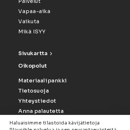
Palvelut
Vapaa-aika
Vaikuta
Mikä ISYY
Sivukartta
Oikopolut
Materiaalipankki
Tietosuoja
Yhteystiedot
Anna palautetta
Haluaisimme tilastoida kävijätietoja
Plausible palvelua ja sen seurantaevästeitä