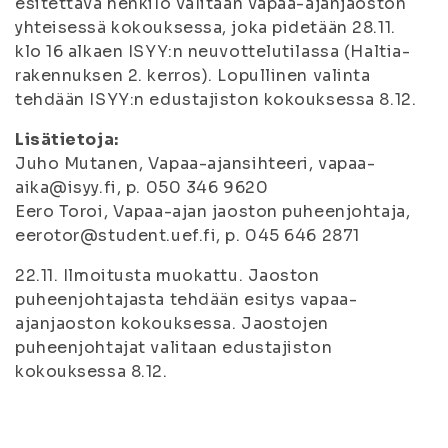
esitettävä henkilö valitaan vapaa-ajanjaoston
yhteisessä kokouksessa, joka pidetään 28.11.
klo 16 alkaen ISYY:n neuvottelutilassa (Haltia-
rakennuksen 2. kerros). Lopullinen valinta
tehdään ISYY:n edustajiston kokouksessa 8.12.
Lisätietoja:
Juho Mutanen, Vapaa-ajansihteeri, vapaa-
aika@isyy.fi, p. 050 346 9620
Eero Toroi, Vapaa-ajan jaoston puheenjohtaja,
eerotor@student.uef.fi, p. 045 646 2871
22.11. Ilmoitusta muokattu. Jaoston
puheenjohtajasta tehdään esitys vapaa-
ajanjaoston kokouksessa. Jaostojen
puheenjohtajat valitaan edustajiston
kokouksessa 8.12.