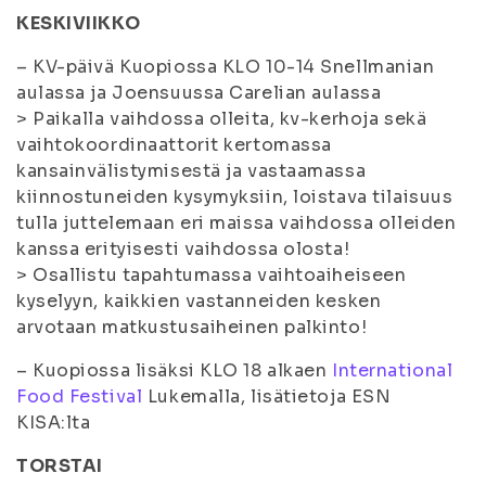
KESKIVIIKKO
– KV-päivä Kuopiossa KLO 10-14 Snellmanian
aulassa ja Joensuussa Carelian aulassa
> Paikalla vaihdossa olleita, kv-kerhoja sekä
vaihtokoordinaattorit kertomassa
kansainvälistymisestä ja vastaamassa
kiinnostuneiden kysymyksiin, loistava tilaisuus
tulla juttelemaan eri maissa vaihdossa olleiden
kanssa erityisesti vaihdossa olosta!
> Osallistu tapahtumassa vaihtoaiheiseen
kyselyyn, kaikkien vastanneiden kesken
arvotaan matkustusaiheinen palkinto!
– Kuopiossa lisäksi KLO 18 alkaen
International
Food Festival
Lukemalla, lisätietoja ESN
KISA:lta
TORSTAI