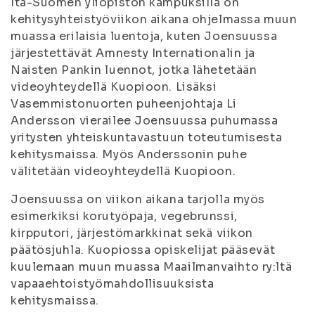
Itä-Suomen yliopiston kampuksilla on
kehitysyhteistyöviikon aikana ohjelmassa muun
muassa erilaisia luentoja, kuten Joensuussa
järjestettävät Amnesty Internationalin ja
Naisten Pankin luennot, jotka lähetetään
videoyhteydellä Kuopioon. Lisäksi
Vasemmistonuorten puheenjohtaja Li
Andersson vierailee Joensuussa puhumassa
yritysten yhteiskuntavastuun toteutumisesta
kehitysmaissa. Myös Anderssonin puhe
välitetään videoyhteydellä Kuopioon.
Joensuussa on viikon aikana tarjolla myös
esimerkiksi korutyöpaja, vegebrunssi,
kirpputori, järjestömarkkinat sekä viikon
päätösjuhla. Kuopiossa opiskelijat pääsevät
kuulemaan muun muassa Maailmanvaihto ry:ltä
vapaaehtoistyömahdollisuuksista
kehitysmaissa.