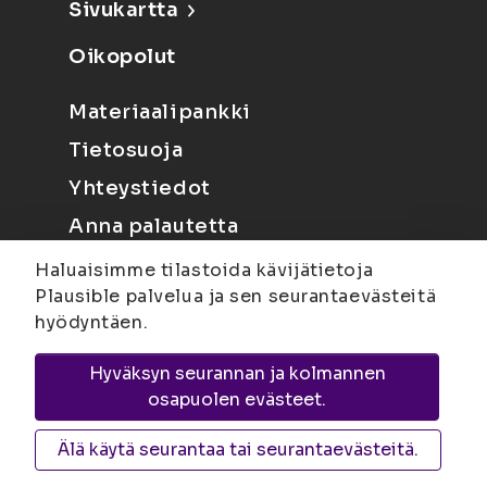
Sivukartta
Oikopolut
Materiaalipankki
Tietosuoja
Yhteystiedot
Anna palautetta
Haluaisimme tilastoida kävijätietoja
Plausible palvelua ja sen seurantaevästeitä
hyödyntäen.
Hyväksyn seurannan ja kolmannen
Joensuu
Suvantokatu 6, 80100 Joensuu |
osapuolen evästeet.
Kuopio
Yliopistonranta 15, PL 1627, 70211
Kuopio
Älä käytä seurantaa tai seurantaevästeitä.