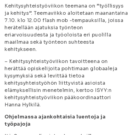
Kehitysyhteistyöviikon teemana on ”työllisyys
ja kehitys”. Teemaviikko aloitetaan maanantaina
7.10. klo 12.00 flash mob -tempauksilla, joissa
herätellään ajatuksia työnteon
eriarvoisuudesta ja työoloista eri puolilla
maailmaa sekä työnteon suhteesta
kehitykseen.
– Kehitysyhteistyöviikon tavoitteena on
herättää opiskelijoita pohtimaan globaaleja
kysymyksiä sekä levittää tietoa
kehitysyhteistyöhön liittyvistä asioista
elämyksellisin menetelmin, kertoo ISYY:n
kehitysyhteistyöviikon pääkoordinaattori
Hanna Hylkilä.
Ohjelmassa ajankohtaisia luentoja ja
työpajoja