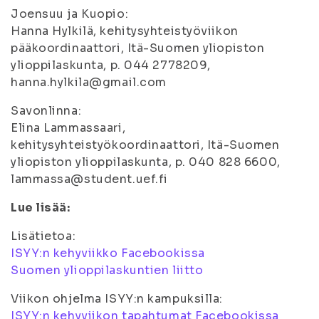
Joensuu ja Kuopio:
Hanna Hylkilä, kehitysyhteistyöviikon
pääkoordinaattori, Itä-Suomen yliopiston
ylioppilaskunta, p. 044 2778209,
hanna.hylkila@gmail.com
Savonlinna:
Elina Lammassaari,
kehitysyhteistyökoordinaattori, Itä-Suomen
yliopiston ylioppilaskunta, p. 040 828 6600,
lammassa@student.uef.fi
Lue lisää:
Lisätietoa:
ISYY:n kehyviikko Facebookissa
Suomen ylioppilaskuntien liitto
Viikon ohjelma ISYY:n kampuksilla:
ISYY:n kehyviikon tapahtumat Facebookissa