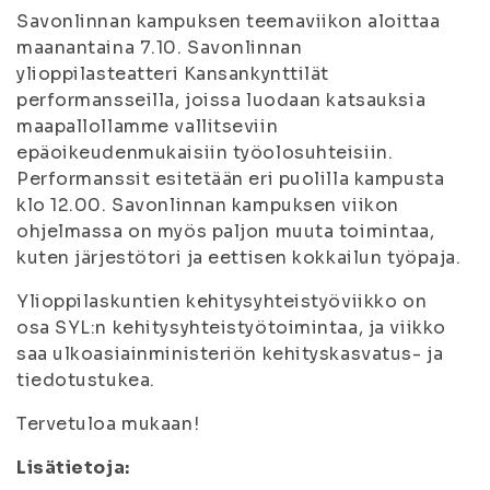
Savonlinnan kampuksen teemaviikon aloittaa
maanantaina 7.10. Savonlinnan
ylioppilasteatteri Kansankynttilät
performansseilla, joissa luodaan katsauksia
maapallollamme vallitseviin
epäoikeudenmukaisiin työolosuhteisiin.
Performanssit esitetään eri puolilla kampusta
klo 12.00. Savonlinnan kampuksen viikon
ohjelmassa on myös paljon muuta toimintaa,
kuten järjestötori ja eettisen kokkailun työpaja.
Ylioppilaskuntien kehitysyhteistyöviikko on
osa SYL:n kehitysyhteistyötoimintaa, ja viikko
saa ulkoasiainministeriön kehityskasvatus- ja
tiedotustukea.
Tervetuloa mukaan!
Lisätietoja: