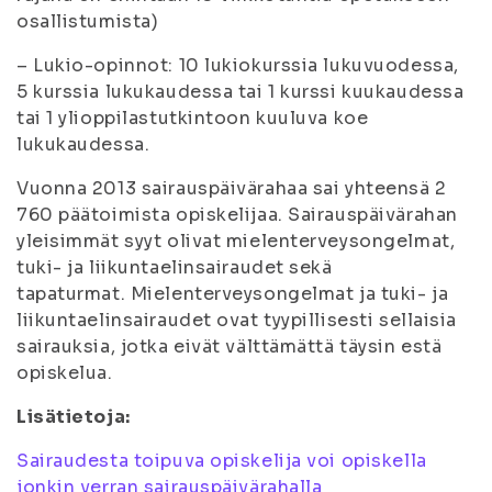
osallistumista)
– Lukio-opinnot: 10 lukiokurssia lukuvuodessa,
5 kurssia lukukaudessa tai 1 kurssi kuukaudessa
tai 1 ylioppilastutkintoon kuuluva koe
lukukaudessa.
Vuonna 2013 sairauspäivärahaa sai yhteensä 2
760 päätoimista opiskelijaa. Sairauspäivärahan
yleisimmät syyt olivat mielenterveysongelmat,
tuki- ja liikuntaelinsairaudet sekä
tapaturmat. Mielenterveysongelmat ja tuki- ja
liikuntaelinsairaudet ovat tyypillisesti sellaisia
sairauksia, jotka eivät välttämättä täysin estä
opiskelua.
Lisätietoja:
Sairaudesta toipuva opiskelija voi opiskella
jonkin verran sairauspäivärahalla