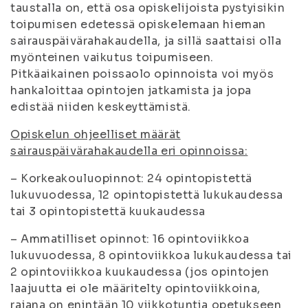
taustalla on, että osa opiskelijoista pystyisikin
toipumisen edetessä opiskelemaan hieman
sairauspäivärahakaudella, ja sillä saattaisi olla
myönteinen vaikutus toipumiseen.
Pitkäaikainen poissaolo opinnoista voi myös
hankaloittaa opintojen jatkamista ja jopa
edistää niiden keskeyttämistä.
Opiskelun ohjeelliset määrät
sairauspäivärahakaudella eri opinnoissa:
– Korkeakouluopinnot: 24 opintopistettä
lukuvuodessa, 12 opintopistettä lukukaudessa
tai 3 opintopistettä kuukaudessa
– Ammatilliset opinnot: 16 opintoviikkoa
lukuvuodessa, 8 opintoviikkoa lukukaudessa tai
2 opintoviikkoa kuukaudessa (jos opintojen
laajuutta ei ole määritelty opintoviikkoina,
rajana on enintään 10 viikkotuntia opetukseen