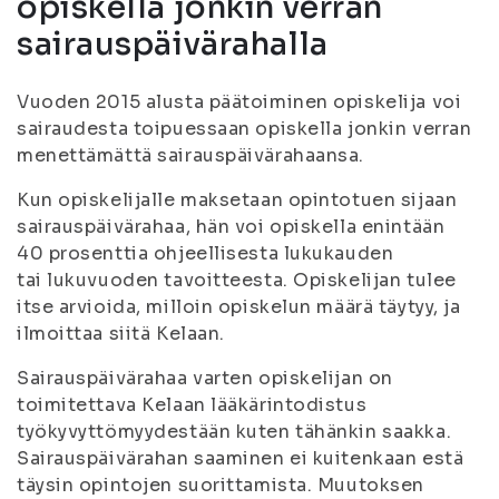
opiskella jonkin verran
sairauspäivärahalla
Vuoden 2015 alusta päätoiminen opiskelija voi
sairaudesta toipuessaan opiskella jonkin verran
menettämättä sairauspäivärahaansa.
Kun opiskelijalle maksetaan opintotuen sijaan
sairauspäivärahaa, hän voi opiskella enintään
40 prosenttia ohjeellisesta lukukauden
tai lukuvuoden tavoitteesta. Opiskelijan tulee
itse arvioida, milloin opiskelun määrä täytyy, ja
ilmoittaa siitä Kelaan.
Sairauspäivärahaa varten opiskelijan on
toimitettava Kelaan lääkärintodistus
työkyvyttömyydestään kuten tähänkin saakka.
Sairauspäivärahan saaminen ei kuitenkaan estä
täysin opintojen suorittamista. Muutoksen