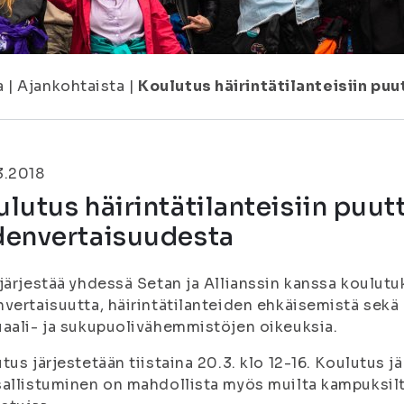
a
|
Ajankohtaista
|
Koulutus häirintätilanteisiin p
3.2018
lutus häirintätilanteisiin puut
denvertaisuudesta
järjestää yhdessä Setan ja Allianssin kanssa koulutu
vertaisuutta, häirintätilanteiden ehkäisemistä sekä 
aali- ja sukupuolivähemmistöjen oikeuksia.
tus järjestetään tiistaina 20.3. klo 12-16. Koulutus 
allistuminen on mahdollista myös muilta kampuksilta