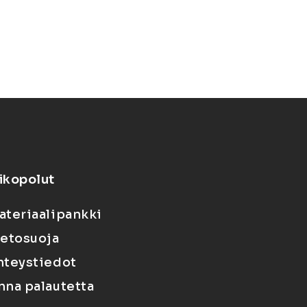
ikopolut
ateriaalipankki
ietosuoja
hteystiedot
nna palautetta