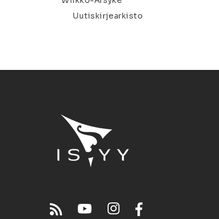
Wiikko-Ärsyke
Uutiskirjearkisto