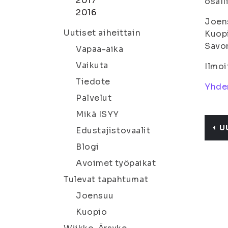
2017
osall
2016
Joen
Uutiset aiheittain
Kuop
Savo
Vapaa-aika
Vaikuta
Ilmoi
Tiedote
Yhden
Palvelut
Mikä ISYY
U
Edustajistovaalit
Blogi
Avoimet työpaikat
Tulevat tapahtumat
Joensuu
Kuopio