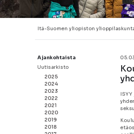
Itä-Suomen yliopiston ylioppilaskunt
Ajankohtaista
05.0
Kou
Uutisarkisto
yh
2025
2024
2023
ISYY 
2022
yhden
2021
seksu
2020
2019
Koulu
2018
etäos