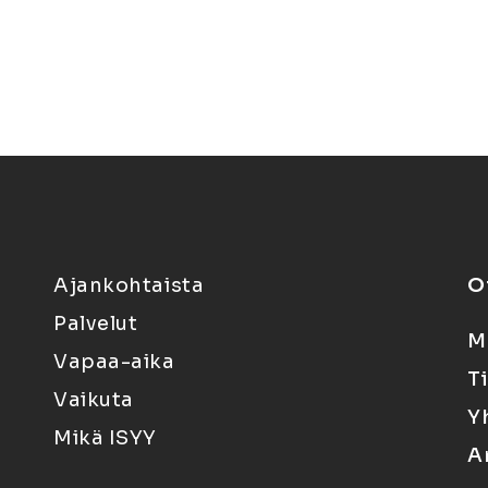
Ajankohtaista
O
Palvelut
M
Vapaa-aika
T
Vaikuta
Y
Mikä ISYY
A