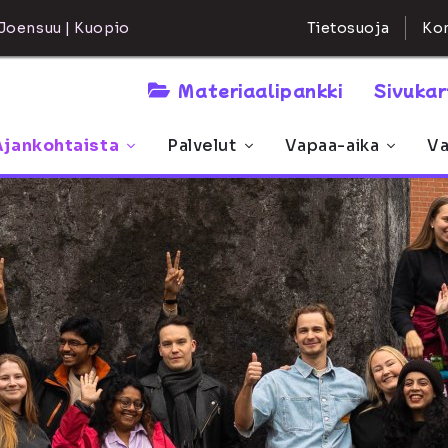
Kon
Joensuu | Kuopio
Tietosuoja
Materiaalipankki
Sivuka
Ajankohtaista
Palvelut
Vapaa-aika
Va