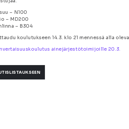
istujaa.
suu – N100
io – MD200
nlinna – B304
ttaudu koulutukseen 14.3. klo 21 mennessä alla olev
vertaisuuskoulutus ainejärjestötoimijoille 20.3.
UTISLISTAUKSEEN