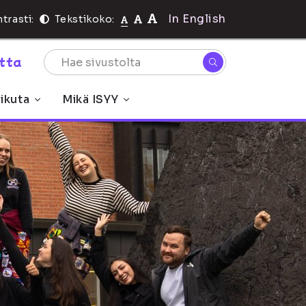
In English
trasti:
Tekstikoko:
rtta
ikuta
Mikä ISYY