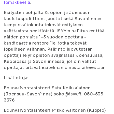
lomakkeella
.
Esitysten pohjalta Kuopion ja Joensuun
koulutuspoliittiset jaostot sekä Savonlinnan
kampusvaliokunta tekevät esityksen
valittavista henkilöistä. ISYY:n hallitus esittää
näiden pohjalta 1–3 vuoden opettaja -
kandidaattia rehtoreille, jotka tekevät
lopullisen valinnan. Palkinto luovutetaan
opettajille yliopiston avajaisissa Joensuussa,
Kuopiossa ja Savonlinnassa, jolloin valitut
opettajat pitävät esitelmän omasta aiheestaan.
Lisätietoja:
Edunvalvontasihteeri Satu Koikkalainen
(Joensuu-Savonlinna) soko@isyy.fi, 050-535
3376
Edunvalvontasihteeri Mikko Aaltonen (Kuopio)