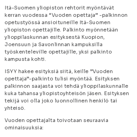
Itä-Suomen yliopiston rehtorit myöntävät
kerran vuodessa “Vuoden opettaja” -palkinnon
opetustyössä ansioituneille Itä-Suomen
yliopiston opettajille. Palkinto myönnetään
ylioppilaskunnan esityksestä Kuopion,
Joensuun ja Savonlinnan kampuksilla
työskenteleville opettajille, yksi palkinto
kampusta kohti.
ISYY hakee esityksiä siitä, keille ”Vuoden
opettaja”-palkinto tulisi myöntää. Esityksen
palkinnon saajasta voi tehdä ylioppilaskunnalle
kuka tahansa yliopistoyhteisön jäsen. Esityksen
tekijä voi olla joko luonnollinen henkilö tai
yhteisö.
Vuoden opettajalta toivotaan seuraavia
ominaisuuksia: