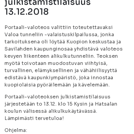
julkistamistilaisuus
13.12.2018
Portaali-valoteos valittiin toteutettavaksi
Valoa tunneliin -valaistuskilpailussa, jonka
tarkoituksena oli löytää Kuopion keskustaa ja
Savilahden kaupunginosaa yhdistävä valoteos
kevyen liikenteen alikulkutunneliin. Teoksen
myötä toivotaan muodostuvan viihtyisä,
turvallinen, elämyksellinen ja vähähiilisyyttä
edistävä kaupunkiympäristö, joka innostaa
kuopiolaisia pyöräilemään ja kävelemään.
Portaali-valoteoksen julkistamistilaisuus
järjestetään to 13.12. klo 15 Kysin ja Hatsalan
koulun välisessä alikulkukäytävässä.
Lämpimästi tervetuloa!
Ohjelma: