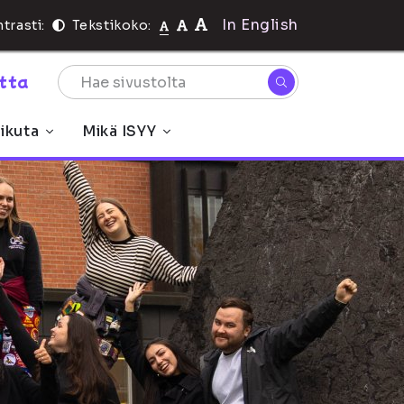
In English
trasti:
Tekstikoko:
rtta
ikuta
Mikä ISYY