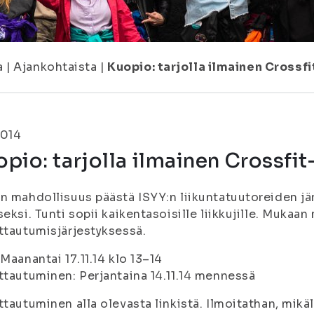
a
|
Ajankohtaista
|
Kuopio: tarjolla ilmainen Crossf
2014
pio: tarjolla ilmainen Crossfit
n mahdollisuus päästä ISYY:n liikuntatuutoreiden j
seksi. Tunti sopii kaikentasoisille liikkujille. Mukaa
ttautumisjärjestyksessä.
 Maanantai 17.11.14 klo 13–14
ttautuminen: Perjantaina 14.11.14 mennessä
ttautuminen alla olevasta linkistä. Ilmoitathan, mikä