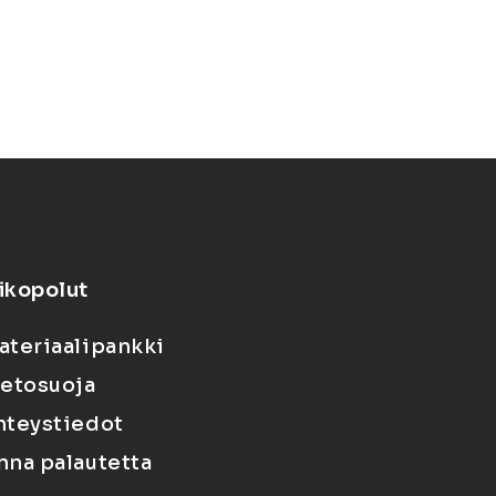
ikopolut
ateriaalipankki
ietosuoja
hteystiedot
nna palautetta