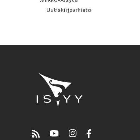
Wiikko-Ärsyke
Uutiskirjearkisto