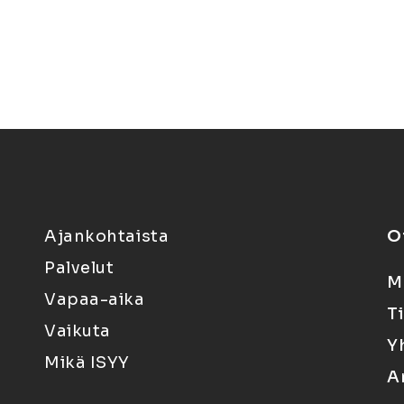
Ajankohtaista
O
Palvelut
M
Vapaa-aika
T
Vaikuta
Y
Mikä ISYY
A