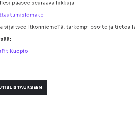
llesi pääsee seuraava liikkuja.
ittautumislomake
a sijaitsee Itkonniemellä, tarkempi osoite ja tietoa l
isää:
sFit Kuopio
UTISLISTAUKSEEN