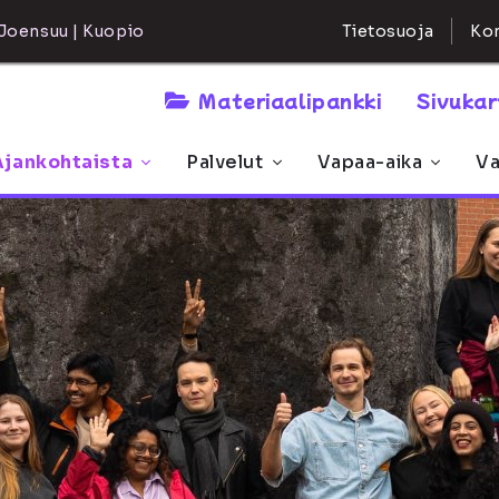
Kon
Joensuu | Kuopio
Tietosuoja
Materiaalipankki
Sivuka
Ajankohtaista
Palvelut
Vapaa-aika
Va