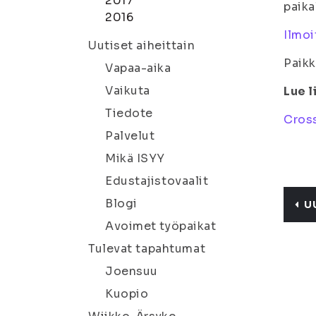
2017
paika
2016
Ilmo
Uutiset aiheittain
Paikk
Vapaa-aika
Vaikuta
Lue l
Tiedote
Cros
Palvelut
Mikä ISYY
Edustajistovaalit
Blogi
U
Avoimet työpaikat
Tulevat tapahtumat
Joensuu
Kuopio