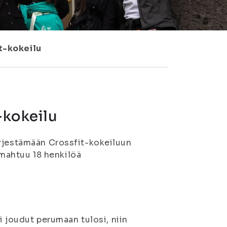
it-kokeilu
-kokeilu
ärjestämään Crossfit-kokeiluun
n mahtuu 18 henkilöä
li joudut perumaan tulosi, niin