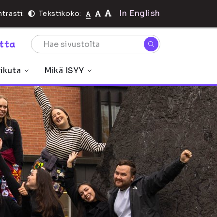
In English
trasti:
Tekstikoko:
rtta
ikuta
Mikä ISYY