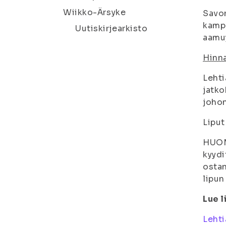
Wiikko-Ärsyke
Savon
kampu
Uutiskirjearkisto
aamu
Hinna
Lehti
jatko
johon
Liput
HUOM!
kyydi
ostan
lipun
Lue l
Lehti