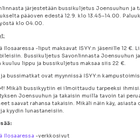
linnasta järjestetään bussikuljetus Joensuuhun ja t
kselta pääoven edestä 12.9. klo 13.45–14.00. Paluuk
yöstä klo 04.00.
t:
ä Ilosaaressa -liput maksavat ISYY:n jäsenille 12 €. 
bileisiin. Bussikuljetus Savonlinnasta Joensuuhun ja
 kuuluu lippu ja bussikuljetus maksaa siis 22 €.
 ja bussimatkat ovat myynnissä ISYY:n kampustoimist
 Mikäli bussikyytiin ei ilmoittaudu tarpeeksi ihmisi
tyksen Joensuuhun ja takaisin muilla tavoin tai perua
eet saavat rahansa takaisin. Mikäli näin käy, asiasta
 ja kyydin lunastaneisiin.
isää:
ä Ilosaaressa
-verkkosivut