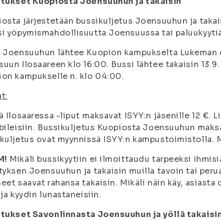
etukset Kuopiosta Joensuuhun ja takaisin
osta järjestetään bussikuljetus Joensuuhun ja taka
i yöpymismahdollisuutta Joensuussa tai paluukyytiä 13
 Joensuuhun lähtee Kuopion kampukselta Lukeman ed
uun Ilosaareen klo 16:00. Bussi lähtee takaisin 13.9.
on kampukselle n. klo 04:00.
t:
ä Ilosaaressa -liput maksavat ISYY:n jäsenille 12 €. 
bileisiin. Bussikuljetus Kuopiosta Joensuuhun maksa
kuljetus ovat myynnissä ISYY:n kampustoimistolla. M
M!
Mikäli bussikyytiin ei ilmoittaudu tarpeeksi ihmisi
tyksen Joensuuhun ja takaisin muilla tavoin tai perua
eet saavat rahansa takaisin. Mikäli näin käy, asiasta
 ja kyydin lunastaneisiin.
etukset Savonlinnasta Joensuuhun ja yöllä takaisi