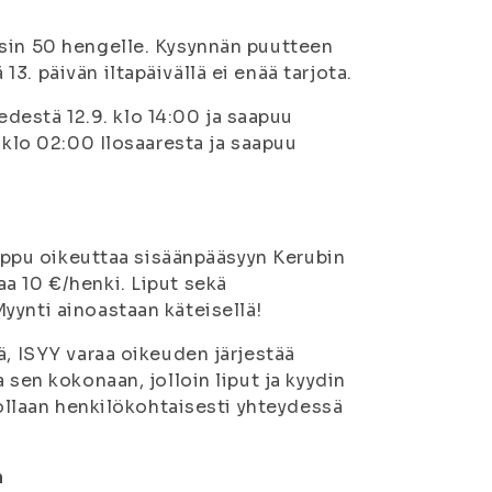
isin 50 hengelle. Kysynnän puutteen
. päivän iltapäivällä ei enää tarjota.
estä 12.9. klo 14:00 ja saapuu
 klo 02:00 Ilosaaresta ja saapuu
Lippu oikeuttaa sisäänpääsyyn Kerubin
a 10 €/henki. Liput sekä
yynti ainoastaan käteisellä!
ä, ISYY varaa oikeuden järjestää
 sen kokonaan, jolloin liput ja kyydin
 ollaan henkilökohtaisesti yhteydessä
n