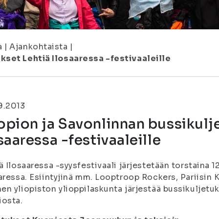
a
|
Ajankohtaista
|
kset Lehtiä Ilosaaressa -festivaaleille
9.2013
pion ja Savonlinnan bussikulj
saaressa -festivaaleille
ä Ilosaaressa -syysfestivaali järjestetään torstaina 
aressa. Esiintyjinä mm. Looptroop Rockers, Pariisin K
n yliopiston ylioppilaskunta järjestää bussikuljet
iosta.