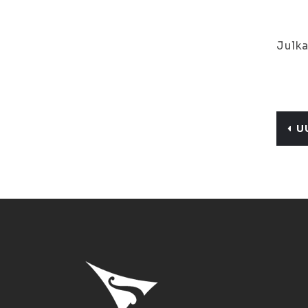
Julka
U