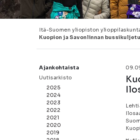
Itä-Suomen yliopiston ylioppilaskunt
Kuopion ja Savonlinnan bussikuljetu
Ajankohtaista
09.0
Kuo
Uutisarkisto
Ilo
2025
2024
2023
Lehti
2022
Ilosa
2021
Suome
2020
Kuop
2019