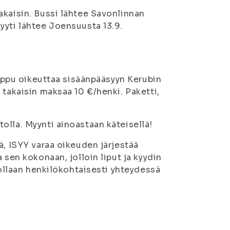
akaisin. Bussi lähtee Savonlinnan
yyti lähtee Joensuusta 13.9.
Lippu oikeuttaa sisäänpääsyyn Kerubin
 takaisin maksaa 10 €/henki. Paketti,
olla. Myynti ainoastaan käteisellä!
ä, ISYY varaa oikeuden järjestää
 sen kokonaan, jolloin liput ja kyydin
 ollaan henkilökohtaisesti yhteydessä