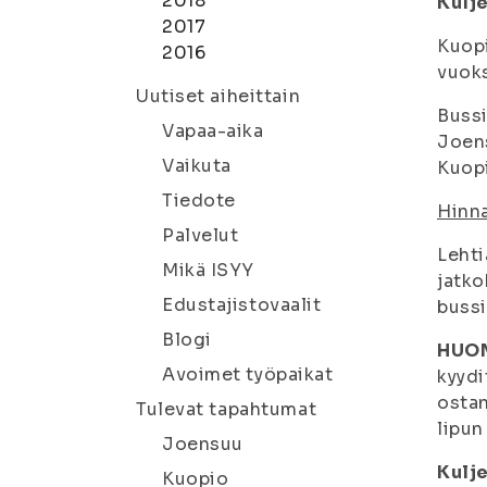
2018
Kulj
2017
Kuopi
2016
vuoks
Uutiset aiheittain
Bussi
Vapaa-aika
Joens
Vaikuta
Kuopi
Tiedote
Hinna
Palvelut
Lehti
Mikä ISYY
jatko
Edustajistovaalit
bussi
Blogi
HUO
Avoimet työpaikat
kyydi
ostan
Tulevat tapahtumat
lipun
Joensuu
Kulj
Kuopio