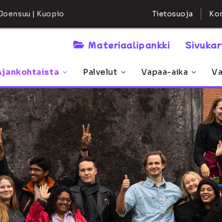
Kon
Joensuu | Kuopio
Tietosuoja
Materiaalipankki
Sivuka
Ajankohtaista
Palvelut
Vapaa-aika
Va