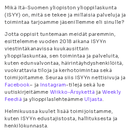
Mikä Itä-Suomen yliopiston ylioppilaskunta
(ISYY) on, mitä se tekee ja millaisia palveluja ja
toimintaa tarjoamme jäsenillemme eli sinulle?
Jotta oppisit tuntemaan meidät paremmin,
esittelemme vuoden 2018 aikana ISYYn
viestintäkanavissa kuukausittain
ylioppilaskuntaa, sen toimintaa ja palveluita,
kuten edunvalvontaa, häirintäyhdyshenkilöitä,
vuokrattavia tiloja ja kerhotoimintaa sekä
toimijoitamme. Seuraa siis ISYYn nettisivuja ja
Facebook
– ja
Instagram
-tilejä sekä lue
uutiskirjeitämme
Wiikko-Ärsykettä
ja
Weekly
Feediä
ja ylioppilaslehteämme
Uljasta
.
Helmikuussa kuulet lisää toimijoistamme,
kuten ISYYn edustajistosta, hallituksesta ja
henkilökunnasta.