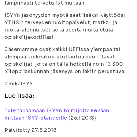
lämpimästi tervetullut mukaan.
ISYYn jäsenyyden myötä saat lisäksi käyttöösi
YTHS:n terveydenhuoltopalvelut, matka- ja
ruoka-alennukset sekä useita muita etuja
opiskelijakortillasi.
Jäseniämme ovat kaikki UEFissa ylempää tai
alempaa korkeakoulututkintoa suorittavat
opiskelijat, joita on tällä hetkellä noin 13 300.
Ylioppilaskunnan jäsenyys on lakiin perustuva.
#mikäISYY
Lue lisää:
Tule tapaamaan ISYYn toimijoita kevään
mittaan ISYY-ständeille
(
25.1.2018
)
Päivitetty 27.8.2018