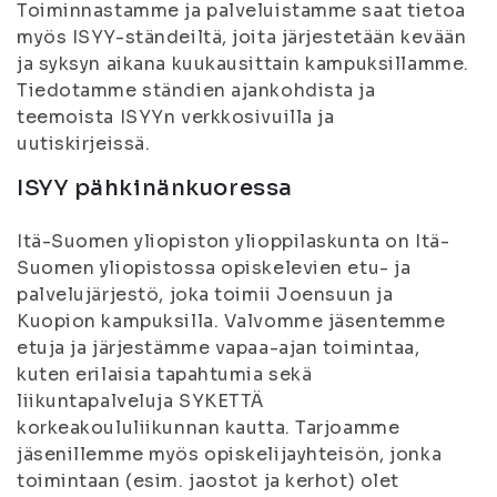
Toiminnastamme ja palveluistamme saat tietoa
myös ISYY-ständeiltä, joita järjestetään kevään
ja syksyn aikana kuukausittain kampuksillamme.
Tiedotamme ständien ajankohdista ja
teemoista ISYYn verkkosivuilla ja
uutiskirjeissä.
ISYY pähkinänkuoressa
Itä-Suomen yliopiston ylioppilaskunta on Itä-
Suomen yliopistossa opiskelevien etu- ja
palvelujärjestö, joka toimii Joensuun ja
Kuopion kampuksilla. Valvomme jäsentemme
etuja ja järjestämme vapaa-ajan toimintaa,
kuten erilaisia tapahtumia sekä
liikuntapalveluja SYKETTÄ
korkeakoululiikunnan kautta. Tarjoamme
jäsenillemme myös opiskelijayhteisön, jonka
toimintaan (esim. jaostot ja kerhot) olet