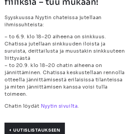
fiiliksiä – tuu mukaan!
Syyskuussa Nyytin chateissa jutellaan
ihmissuhteista:
– to 6.9. klo 18–20 aiheena on sinkkuus.
Chatissa jutellaan sinkkuuden iloista ja
suruista, deittailusta ja muustakin sinkkuuteen
liittyvästä
– to 20.9. klo 18–20 chatin aiheena on
jännittäminen. Chatissa keskustellaan rennolla
otteella jännittämisestä erilaisissa tilanteissa
ja miten jännittämisen kanssa voisi tulla
toimeen.
Chatin löydät
Nyytin sivuilta
.
UUTISLISTAUKSEEN