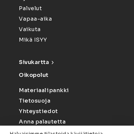
Palvelut
Vapaa-aika
Vaikuta
Mikä ISYY
Sivukartta
Oikopolut
Materiaalipankki
Tietosuoja
Yhteystiedot
Anna palautetta
Haluaisimme tilastoida kävijätietoja