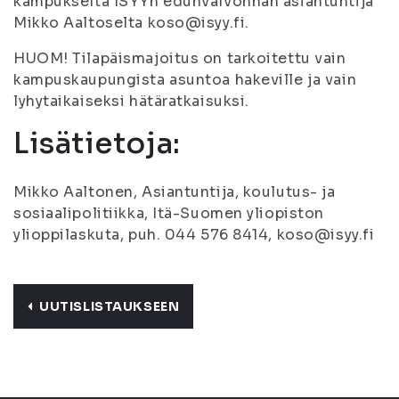
kampukselta ISYYn edunvalvonnan asiantuntija
Mikko Aaltoselta koso@isyy.fi.
HUOM! Tilapäismajoitus on tarkoitettu vain
kampuskaupungista asuntoa hakeville ja vain
lyhytaikaiseksi hätäratkaisuksi.
Lisätietoja:
Mikko Aaltonen, Asiantuntija, koulutus- ja
sosiaalipolitiikka, Itä-Suomen yliopiston
ylioppilaskuta, puh. 044 576 8414, koso@isyy.fi
UUTISLISTAUKSEEN