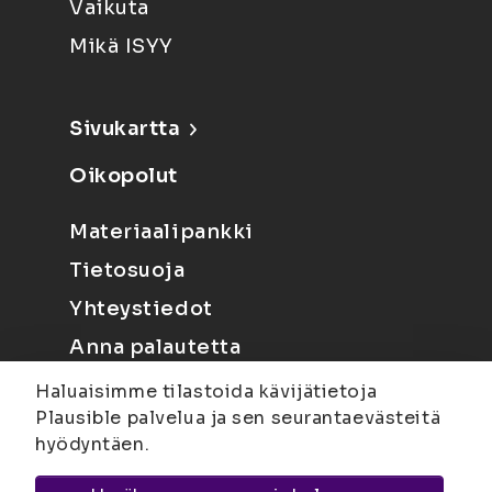
Vaikuta
Mikä ISYY
Sivukartta
Oikopolut
Materiaalipankki
Tietosuoja
Yhteystiedot
Anna palautetta
Haluaisimme tilastoida kävijätietoja
Plausible palvelua ja sen seurantaevästeitä
hyödyntäen.