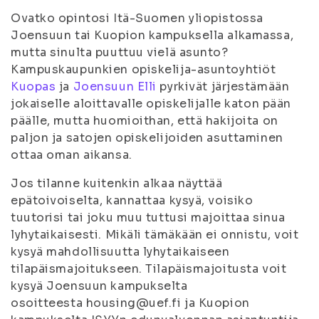
Ovatko opintosi Itä-Suomen yliopistossa
Joensuun tai Kuopion kampuksella alkamassa,
mutta sinulta puuttuu vielä asunto?
Kampuskaupunkien opiskelija-asuntoyhtiöt
Kuopas
ja
Joensuun Elli
pyrkivät järjestämään
jokaiselle aloittavalle opiskelijalle katon pään
päälle, mutta huomioithan, että hakijoita on
paljon ja satojen opiskelijoiden asuttaminen
ottaa oman aikansa.
Jos tilanne kuitenkin alkaa näyttää
epätoivoiselta, kannattaa kysyä, voisiko
tuutorisi tai joku muu tuttusi majoittaa sinua
lyhytaikaisesti. Mikäli tämäkään ei onnistu, voit
kysyä mahdollisuutta lyhytaikaiseen
tilapäismajoitukseen. Tilapäismajoitusta voit
kysyä Joensuun kampukselta
osoitteesta housing@uef.fi ja Kuopion