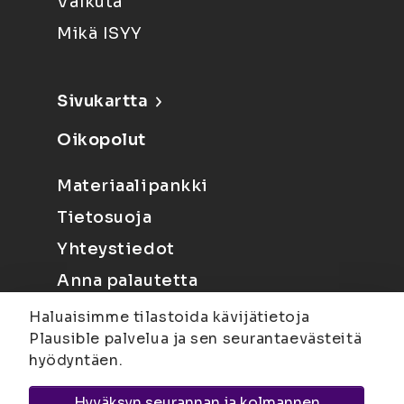
Vaikuta
Mikä ISYY
Sivukartta
Oikopolut
Materiaalipankki
Tietosuoja
Yhteystiedot
Anna palautetta
Haluaisimme tilastoida kävijätietoja
Plausible palvelua ja sen seurantaevästeitä
hyödyntäen.
Hyväksyn seurannan ja kolmannen