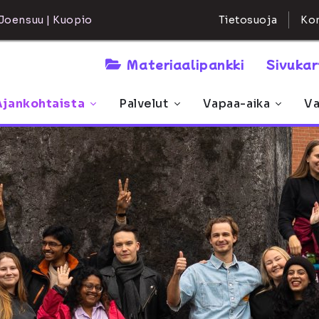
Kon
Joensuu | Kuopio
Tietosuoja
Materiaalipankki
Sivuka
Ajankohtaista
Palvelut
Vapaa-aika
Va