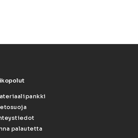
ikopolut
ateriaalipankki
ietosuoja
hteystiedot
nna palautetta