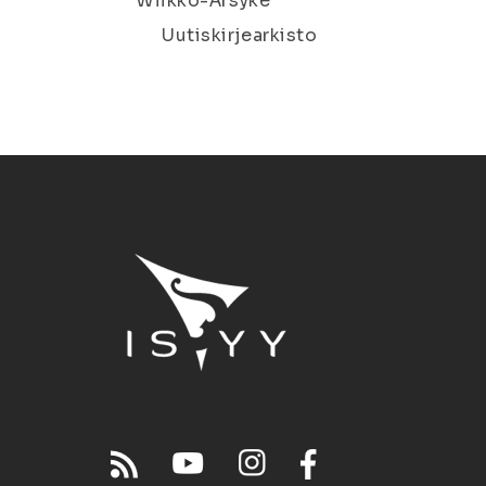
Wiikko-Ärsyke
Uutiskirjearkisto