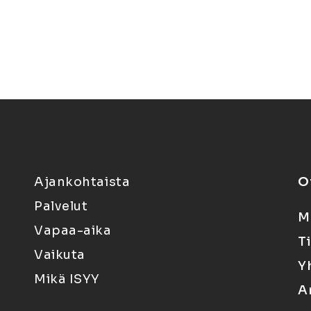
Ajankohtaista
O
Palvelut
M
Vapaa-aika
T
Vaikuta
Y
Mikä ISYY
A