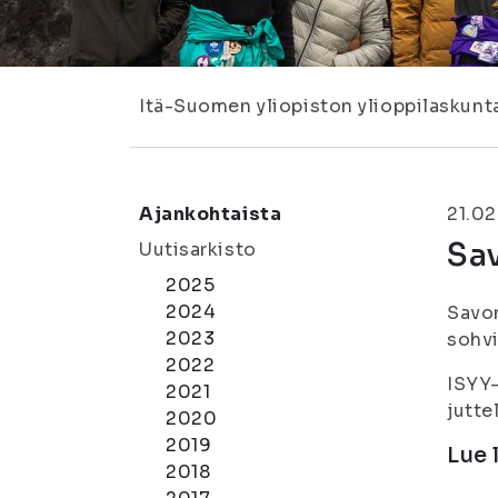
Itä-Suomen yliopiston ylioppilaskunt
Ajankohtaista
21.02
Sa
Uutisarkisto
2025
2024
Savon
2023
sohvi
2022
ISYY-
2021
jutte
2020
2019
Lue 
2018