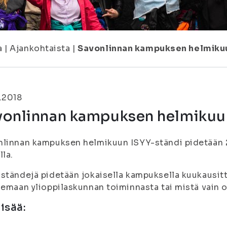
a
|
Ajankohtaista
|
Savonlinnan kampuksen helmikuu
.2018
vonlinnan kampuksen helmikuu
linnan kampuksen helmikuun ISYY-ständi pidetään 28
lla.
ständejä pidetään jokaisella kampuksella kuukausitt
lemaan ylioppilaskunnan toiminnasta tai mistä vain op
lisää: