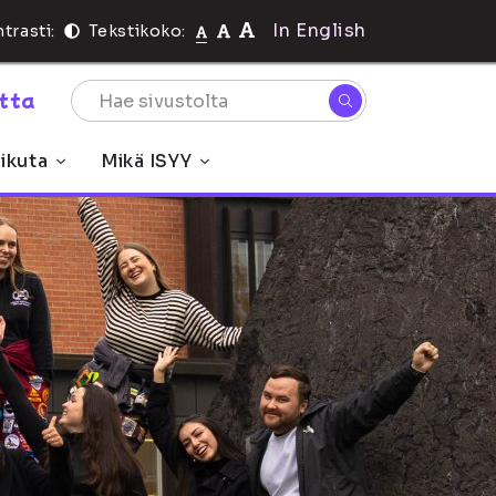
In English
trasti:
Tekstikoko:
rtta
ikuta
Mikä ISYY