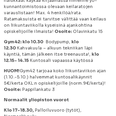
halukkaat käykää kirjaamassa nimenne yo-
kunnantoimistossa olevaan keilaratojen
varauslistaan! Max. 4 henkilöä/rata.
Ratamaksuista ei tarvitse välittää vaan keilaus
on liikuntaviikolla kyseisinä ajankohtina
opiskelijoille ilmaista!
Osoite:
Olavinkatu 15
Gym42:
klo 10.30
Bodypump,
klo
12.30
Kahvakuula – alkuun tekniikan läpi
käyntiä, tämän jälkeen itse treenausta!,
klo
12.15- 14.15
Kuntosali vapaassa käytössä
HUOM!
Gym42 tarjoaa koko liikuntaviikon ajan
(1.10.-5.10.) halvemmat kuntosalikäynnit
5€/kerta OKL:n opiskelijoille (norm.9€/kerta)!
Osoite:
Pappilankatu 3
Normaalit yliopiston vuorot
Klo 17-18.30,
Palloiluvuoro (tytöt),