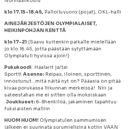
Normaalikoulu
klo 17.15-18.45,
Palloiluvuoro (pojat), OKL-halli
AINEJÄRJESTÖJEN OLYMPIALAISET,
HEIKINPOHJAN KENTTÄ
klo 17-21
(Saavu kuitenkin paikalle mielellään
jo klo 16.45, jotta päästään sytyttämään
Olympiatuli hyvissä ajoin!)
Pukukoodi
: Haalarit ja/tai
Sportti
Asenne:
Reipas, iloinen, sporttinen,
innostunut…mitä näitä nyt on? Pääasia on pitää
kivaa porukassa liikunnan merkeissä! Niii ja
sateestahan me ei sitten olla moksiskaan
Joukkueet:
6-8henkilöä, jakaminen tapahtuu
fuksiaisten malliin
HUOM HUOM!
Olympiatulen sammumisen
jälkeen ei suunnata surumielisinä kotiin VAAN