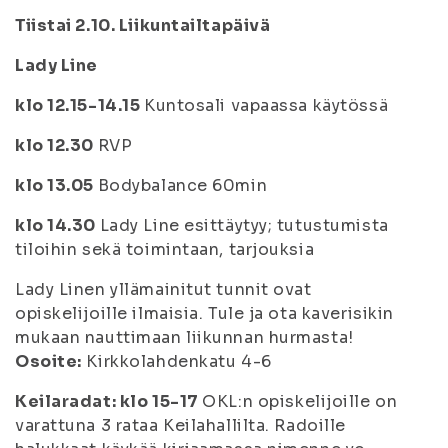
Tiistai 2.10. Liikuntailtapäivä
Lady Line
klo 12.15-14.15
Kuntosali vapaassa käytössä
klo 12.30
RVP
klo 13.05
Bodybalance 60min
klo 14.30
Lady Line esittäytyy; tutustumista
tiloihin sekä toimintaan, tarjouksia
Lady Linen yllämainitut tunnit ovat
opiskelijoille ilmaisia. Tule ja ota kaverisikin
mukaan nauttimaan liikunnan hurmasta!
Osoite:
Kirkkolahdenkatu 4-6
Keilaradat:
klo 15-17
OKL:n opiskelijoille on
varattuna 3 rataa Keilahallilta. Radoille