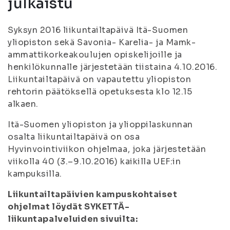
julkaistu
Syksyn 2016 liikuntailtapäivä Itä-Suomen
yliopiston sekä Savonia- Karelia- ja Mamk-
ammattikorkeakoulujen opiskelijoille ja
henkilökunnalle järjestetään tiistaina 4.10.2016.
Liikuntailtapäivä on vapautettu yliopiston
rehtorin päätöksellä opetuksesta klo 12.15
alkaen.
Itä-Suomen yliopiston ja ylioppilaskunnan
osalta liikuntailtapäivä on osa
Hyvinvointiviikon ohjelmaa, joka järjestetään
viikolla 40 (3.–9.10.2016) kaikilla UEF:in
kampuksilla.
Liikuntailtapäivien kampuskohtaiset
ohjelmat löydät SYKETTÄ-
liikuntapalveluiden sivuilta: