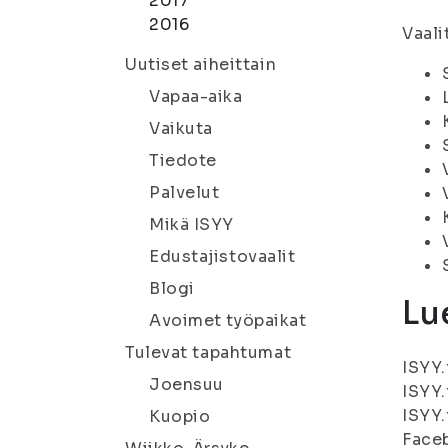
2017
2016
Vaali
Uutiset aiheittain
Vapaa-aika
Vaikuta
Tiedote
Palvelut
Mikä ISYY
Edustajistovaalit
Blogi
Lu
Avoimet työpaikat
Tulevat tapahtumat
ISYY.
Joensuu
ISYY.
ISYY.
Kuopio
Face