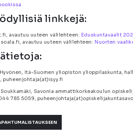
bookissa
ödyllisiä linkkejä:
t.fi, avautuu uuteen välilehteen:
Eduskuntavaalit 20
soala.fi, avautuu uuteen välilehteen:
Nuorten vaali
sätietoja:
Hyvönen, Itä-Suomen yliopiston ylioppilaskunta, hal
 puheenjohtaja(at)isyy.fi
Soukkamäki, Savonia ammattikorkeakoulun opiskelij
044 785 5059, puheenjohtaja(at)opiskelijakuntasavo
APAHTUMALISTAUKSEEN