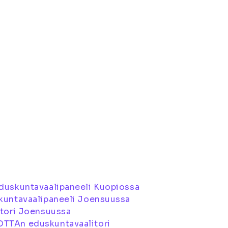
duskuntavaalipaneeli Kuopiossa
kuntavaalipaneeli Joensuussa
itori Joensuussa
OTTAn eduskuntavaalitori