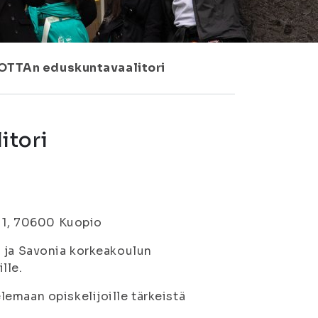
VOTTAn eduskuntavaalitori
itori
a 1, 70600 Kuopio
) ja Savonia korkeakoulun
lle.
emaan opiskelijoille tärkeistä