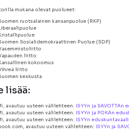
torilla mukana olevat puolueet:
Suomen ruotsalainen kansanpuolue (RKP)
Liberaalipuolue
Kristallipuolue
Suomen Sosialidemokraattinen Puolue (SDP)
Vasemmistoliitto
Vapauden liitto
Kansallinen kokoomus
Vihreä liitto
Suomen keskusta
e lisää:
fi, avautuu uuteen välilehteen:
ISYYn ja SAVOTTAn e
fi, avautuu uuteen välilehteen:
ISYYn ja POKAn edus
fi, avautuu uuteen välilehteen:
ISYYn eduskuntavaal
book.com, avautuu uuteen välilehteen:
ISYYn ja SAV