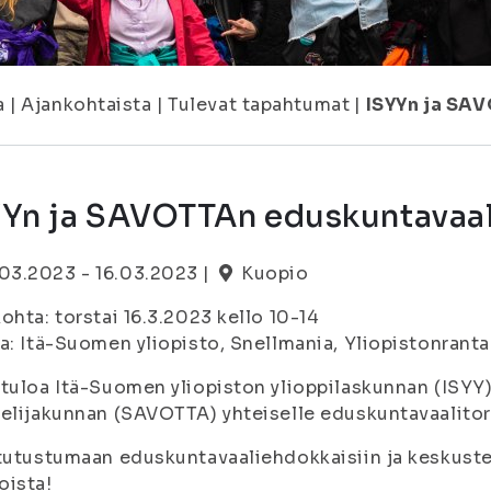
a
|
Ajankohtaista
|
Tulevat tapahtumat
|
ISYYn ja SA
YYn ja SAVOTTAn eduskuntavaal
.03.2023 - 16.03.2023 |
Kuopio
ohta: torstai 16.3.2023 kello 10-14
a: Itä-Suomen yliopisto, Snellmania, Yliopistonrant
tuloa Itä-Suomen yliopiston ylioppilaskunnan (ISYY
elijakunnan (SAVOTTA) yhteiselle eduskuntavaalitori
tutustumaan eduskuntavaaliehdokkaisiin ja keskustel
oista!