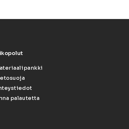
ikopolut
ateriaalipankki
ietosuoja
hteystiedot
nna palautetta