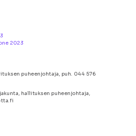
23
kone 2023
lituksen puheenjohtaja, puh. 044 576
akunta, hallituksen puheenjohtaja,
tta.fi