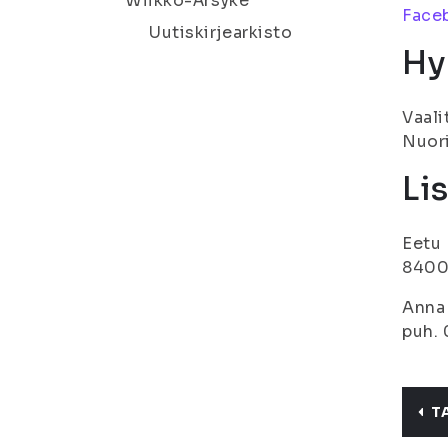
Wiikko-Ärsyke
Face
Uutiskirjearkisto
Hy
Vaali
Nuori
Li
Eetu 
8400,
Anna 
puh. 
T