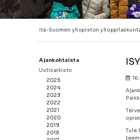
Itä-Suomen yliopiston ylioppilaskunt
IS
Ajankohtaista
Uutisarkisto
16
2025
2024
Ajank
2023
Paikk
2022
2021
Terve
2020
opisk
2019
Tule 
2018
teem