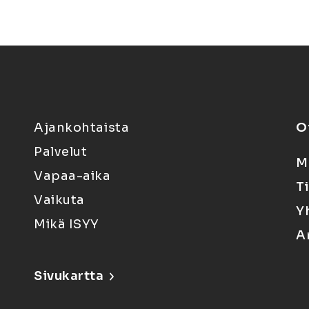
Ajankohtaista
O
Palvelut
M
Vapaa-aika
T
Vaikuta
Y
Mikä ISYY
A
Sivukartta