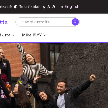
In English
trasti:
Tekstikoko:
rtta
ikuta
Mikä ISYY