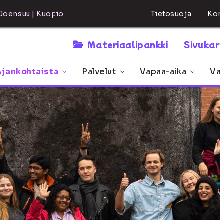
Kon
Joensuu | Kuopio
Tietosuoja
Materiaalipankki
Sivuka
Ajankohtaista
Palvelut
Vapaa-aika
Va