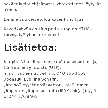
sekä toiveita ohjelmasta, yhteystiedot löytyvät
alempaa.
Lämpimästi tervetuloa Kaverikahvilaan!
Kaverikahvila on alun perin Kuopion YTHS-
terveystyöryhmän konsepti.
Lisätietoa:
Kuopio: Niina Rissanen, koulutusasiantuntija,
Itä-Suomen yliopisto (UEF),
niina.rissanen(at)uef.fi p. 040 355 3058
Joensuu: Eveliina Scharin,
yhteisöllisyyskoordinaattori, Itä-Suomen
yliopiston ylioppilaskunta (ISYY), yk(at)isyy.fi,
p. 044 576 8408