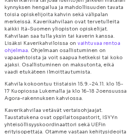
Kaverikahvila tarjoaa luentojen jälkeen matalan
kynnyksen hengailua ja mahdollisuuden tavata
toisia opiskelijoita kahvin sekä välipalan
merkeissä. Kaverikahvilaan ovat tervetulleita
kaikki Itä-Suomen yliopiston opiskelijat.
Kahvilaan saa tulla yksin tai kaverin kanssa.
Lisäksi Kaverikahviloissa on
vaihtuvaa rentoa
ohjelmaa
. Ohjelmaan osallistuminen on
vapaaehtoista ja voit saapua hetkeksi tai koko
ajaksi. Osallistuminen on maksutonta, eikä
vaadi etukäteen ilmoittautumista.
Kahvila kokoontuu tiistaisin 15.9.-24.11. klo 15-
17 Kuopiossa Lukemalla ja klo 16-18 Joensuussa
Agora-rakennuksen kahviossa.
Kaverikahvilaa vetävät vertaisohjaajat.
Taustatukena ovat oppilaitospastorit, ISYYn
yhteisöllisyyskoordinaattori sekä UEFin
erityisopettaja. Otamme vastaan kehitysideoita