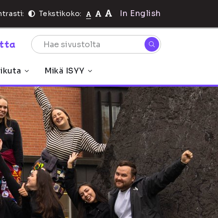
In English
trasti:
Tekstikoko:
rtta
ikuta
Mikä ISYY