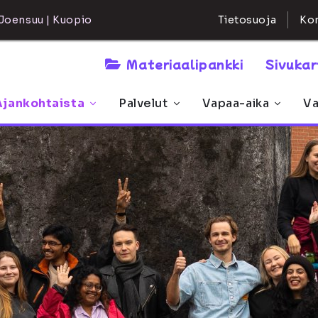
Kon
Joensuu | Kuopio
Tietosuoja
Materiaalipankki
Sivuka
Ajankohtaista
Palvelut
Vapaa-aika
Va