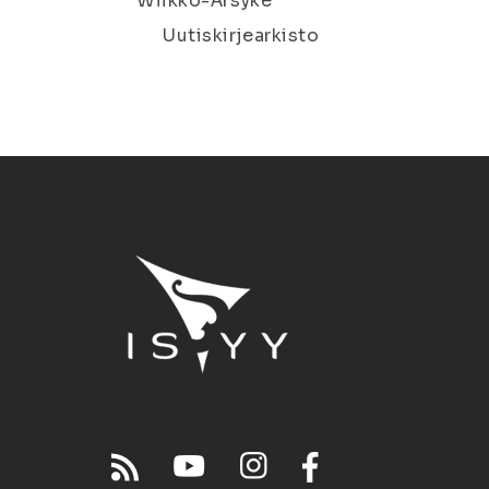
Wiikko-Ärsyke
Uutiskirjearkisto