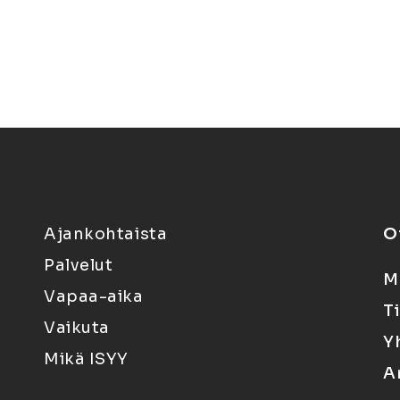
Ajankohtaista
O
Palvelut
M
Vapaa-aika
T
Vaikuta
Y
Mikä ISYY
A