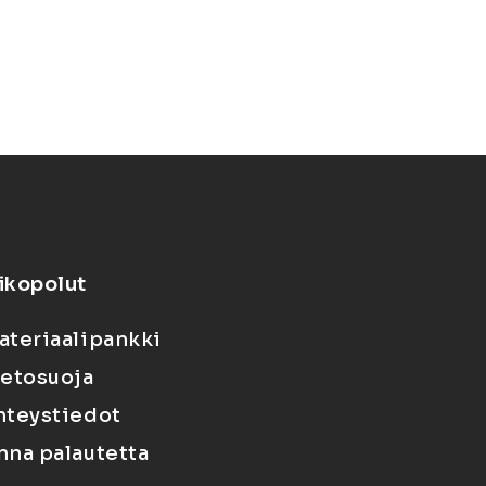
ikopolut
ateriaalipankki
ietosuoja
hteystiedot
nna palautetta