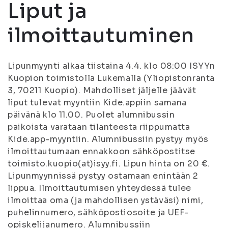
Liput ja
ilmoittautuminen
Lipunmyynti alkaa tiistaina 4.4. klo 08:00 ISYYn
Kuopion toimistolla Lukemalla (Yliopistonranta
3, 70211 Kuopio). Mahdolliset jäljelle jäävät
liput tulevat myyntiin Kide.appiin samana
päivänä klo 11.00. Puolet alumnibussin
paikoista varataan tilanteesta riippumatta
Kide.app-myyntiin. Alumnibussiin pystyy myös
ilmoittautumaan ennakkoon sähköpostitse
toimisto.kuopio(at)isyy.fi. Lipun hinta on 20 €.
Lipunmyynnissä pystyy ostamaan enintään 2
lippua. Ilmoittautumisen yhteydessä tulee
ilmoittaa oma (ja mahdollisen ystäväsi) nimi,
puhelinnumero, sähköpostiosoite ja UEF-
opiskelijanumero. Alumnibussiin