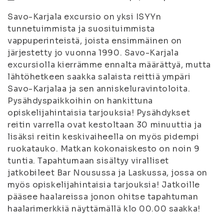
Savo-Karjala excursio on yksi ISYYn
tunnetuimmista ja suosituimmista
vappuperinteistä, joista ensimmäinen on
järjestetty jo vuonna 1990. Savo-Karjala
excursiolla kierrämme ennalta määrättyä, mutta
lähtöhetkeen saakka salaista reittiä ympäri
Savo-Karjalaa ja sen anniskeluravintoloita.
Pysähdyspaikkoihin on hankittuna
opiskelijahintaisia tarjouksia! Pysähdykset
reitin varrella ovat kestoltaan 30 minuuttia ja
lisäksi reitin keskivaiheella on myös pidempi
ruokatauko. Matkan kokonaiskesto on noin 9
tuntia. Tapahtumaan sisältyy viralliset
jatkobileet Bar Nousussa ja Laskussa, jossa on
myös opiskelijahintaisia tarjouksia! Jatkoille
pääsee haalareissa jonon ohitse tapahtuman
haalarimerkkiä näyttämällä klo 00.00 saakka!