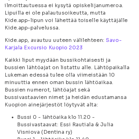
ilmoittautuessa ei kysytä opiskelijanumeroa.
Lipuilla ei ole palautusoikeutta, mutta
Kide.app-lipun voi lähettää toiselle käyttäjälle
Kide.app-palvelussa.
Kide.app, avautuu uuteen välilehteen:
Savo-
Karjala Excursio Kuopio 2023
Kaikki liput myydään bussikohtaisesti ja
bussien lähtöajat on listattu alle. Lähtöpaikalla
Lukeman edessä tulee olla viimeistään 10
minuuttia ennen oman bussin lähtöaikaa.
Bussien numerot, lähtöajat sekä
bussivastaavien nimet ja heidän edustamansa
Kuopion ainejärjestöt löytyvät alta:
Bussi 0 - lähtöaika klo 11.20 -
Bussivastaavat: Essi Rautiala & Julia
Visniova (Dentina ry)