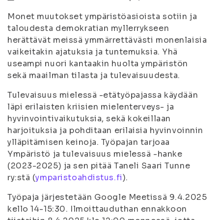
Monet muutokset ympäristöasioista sotiin ja
taloudesta demokratian myllerrykseen
herättävät meissä ymmärrettävästi monenlaisia
vaikeitakin ajatuksia ja tuntemuksia. Yhä
useampi nuori kantaakin huolta ympäristön
sekä maailman tilasta ja tulevaisuudesta.
Tulevaisuus mielessä -etätyöpajassa käydään
läpi erilaisten kriisien mielenterveys- ja
hyvinvointivaikutuksia, sekä kokeillaan
harjoituksia ja pohditaan erilaisia hyvinvoinnin
ylläpitämisen keinoja. Työpajan tarjoaa
Ympäristö ja tulevaisuus mielessä -hanke
(2023-2025) ja sen pitää Taneli Saari Tunne
ry:stä (
ymparistoahdistus.fi
).
Työpaja järjestetään Google Meetissä 9.4.2025
kello 14-15:30. Ilmoittauduthan ennakkoon