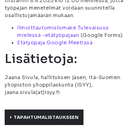
tiistaihin 8.4.2025 klo 12:00 mennessä, jotta
työpajan menetelmät voidaan suunnitella
osallistujamäärän mukaan.
Ilmoittautumislomake Tulevaisuus
mielessä -etätyöpajaan
(Google Forms)
Etätyöpaja Google Meetissä
Lisätietoja:
Jaana Sivula, hallituksen jäsen, Itä-Suomen
yliopiston ylioppilaskunta (ISYY),
jaana.sivula(at)isyy.fi
TAPAHTUMALISTAUKSEEN