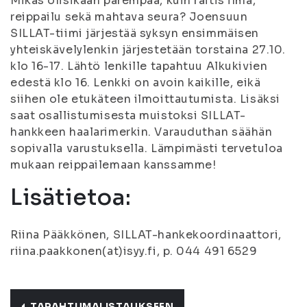
Mikäs olisikaan parempaa, kuin raitis ilma,
reippailu sekä mahtava seura? Joensuun
SILLAT-tiimi järjestää syksyn ensimmäisen
yhteiskävelylenkin järjestetään torstaina 27.10.
klo 16-17. Lähtö lenkille tapahtuu Alkukivien
edestä klo 16. Lenkki on avoin kaikille, eikä
siihen ole etukäteen ilmoittautumista. Lisäksi
saat osallistumisesta muistoksi SILLAT-
hankkeen haalarimerkin. Varauduthan säähän
sopivalla varustuksella. Lämpimästi tervetuloa
mukaan reippailemaan kanssamme!
Lisätietoa:
Riina Pääkkönen, SILLAT-hankekoordinaattori,
riina.paakkonen(at)isyy.fi, p. 044 491 6529
TAPAHTUMALISTAUKSEEN