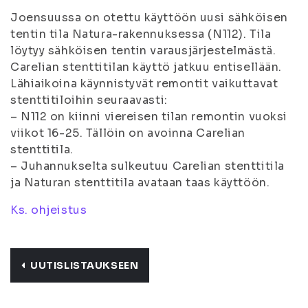
Joensuussa on otettu käyttöön uusi sähköisen
tentin tila Natura-rakennuksessa (N112). Tila
löytyy sähköisen tentin varausjärjestelmästä.
Carelian stenttitilan käyttö jatkuu entisellään.
Lähiaikoina käynnistyvät remontit vaikuttavat
stenttitiloihin seuraavasti:
– N112 on kiinni viereisen tilan remontin vuoksi
viikot 16-25. Tällöin on avoinna Carelian
stenttitila.
– Juhannukselta sulkeutuu Carelian stenttitila
ja Naturan stenttitila avataan taas käyttöön.
Ks. ohjeistus
UUTISLISTAUKSEEN