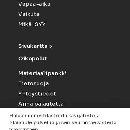
Vapaa-aika
Vaikuta
Mikä ISYY
Sivukartta
Oikopolut
Materiaalipankki
Tietosuoja
Yhteystiedot
Anna palautetta
Haluaisimme tilastoida kävijätietoja
Plausible palvelua ja sen seurantaevästeitä
hyödyntäen.